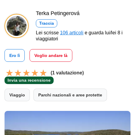
Terka Petingerová
Traccia
Lei scrisse
106 articoli
e guarda lui/lei 8 i
viaggiatori
Ero lì
Voglio andare là
(1 valutazione)
Invia una recensione
Viaggio
Parchi nazionali e aree protette