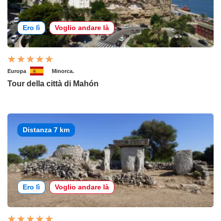
Ero lì
Voglio andare là
Europa
Minorca.
Tour della città di Mahón
Distanza 7 km
Ero lì
Voglio andare là