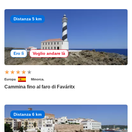
Distanza 5 km
Ero lì
Voglio andare là
Europa
Minorca.
Cammina fino al faro di Faváritx
Distanza 6 km