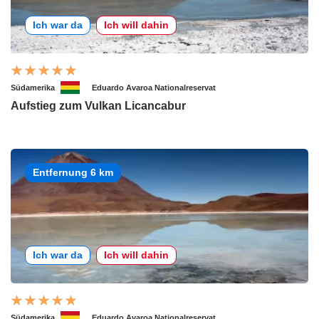
Ich war da
Ich will dahin
Südamerika
Eduardo Avaroa Nationalreservat
Aufstieg zum Vulkan Licancabur
Entfernung 6 km
Ich war da
Ich will dahin
Südamerika
Eduardo Avaroa Nationalreservat