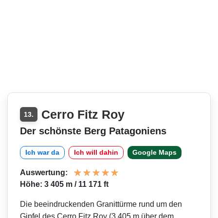
Cerro Fitz Roy
13.
Der schönste Berg Patagoniens
Ich war da
Ich will dahin
Google Maps
Auswertung:
Höhe: 3 405 m / 11 171 ft
Die beeindruckenden Granittürme rund um den
Gipfel des Cerro Fitz Roy (3.405 m über dem