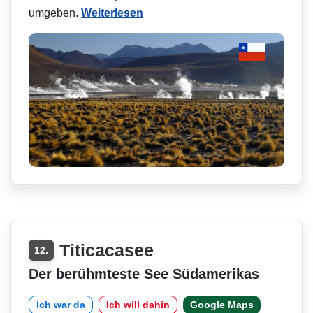
umgeben.
Weiterlesen
Titicacasee
12.
Der berühmteste See Südamerikas
Ich war da
Ich will dahin
Google Maps