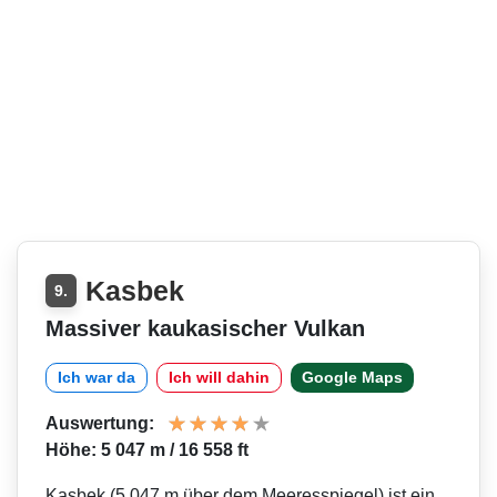
Kasbek
9.
Massiver kaukasischer Vulkan
Ich war da
Ich will dahin
Google Maps
Auswertung:
Höhe: 5 047 m / 16 558 ft
Kasbek (5.047 m über dem Meeresspiegel) ist ein