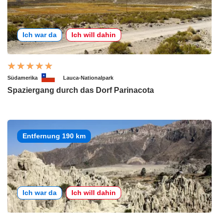
Ich war da
Ich will dahin
Südamerika
Lauca-Nationalpark
Spaziergang durch das Dorf Parinacota
Entfernung 190 km
Ich war da
Ich will dahin