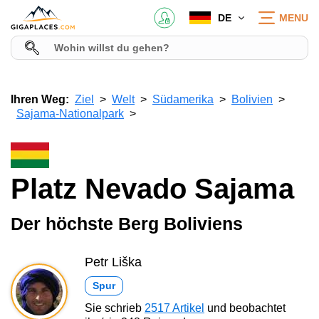
DE
MENU
Ihren Weg:
Ziel
Welt
Südamerika
Bolivien
Sajama-Nationalpark
Platz Nevado Sajama
Der höchste Berg Boliviens
Petr Liška
Spur
Sie schrieb
2517 Artikel
und beobachtet