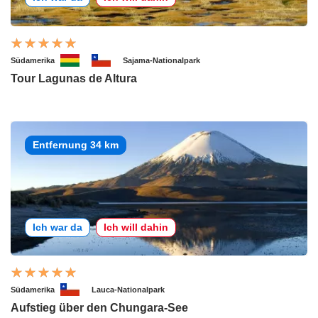
Südamerika
Sajama-Nationalpark
Tour Lagunas de Altura
Entfernung 34 km
Ich war da
Ich will dahin
Südamerika
Lauca-Nationalpark
Aufstieg über den Chungara-See