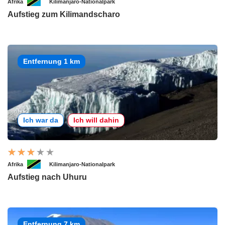
Afrika
Kilimanjaro-Nationalpark
Aufstieg zum Kilimandscharo
Entfernung 1 km
Ich war da
Ich will dahin
Afrika
Kilimanjaro-Nationalpark
Aufstieg nach Uhuru
Entfernung 7 km