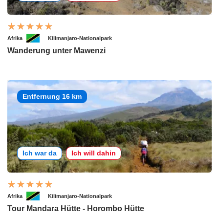
Afrika
Kilimanjaro-Nationalpark
Wanderung unter Mawenzi
Entfernung 16 km
Ich war da
Ich will dahin
Afrika
Kilimanjaro-Nationalpark
Tour Mandara Hütte - Horombo Hütte