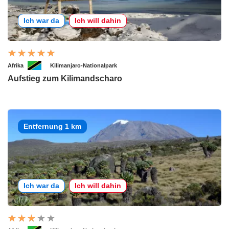
Ich war da
Ich will dahin
Afrika
Kilimanjaro-Nationalpark
Aufstieg zum Kilimandscharo
Entfernung 1 km
Ich war da
Ich will dahin