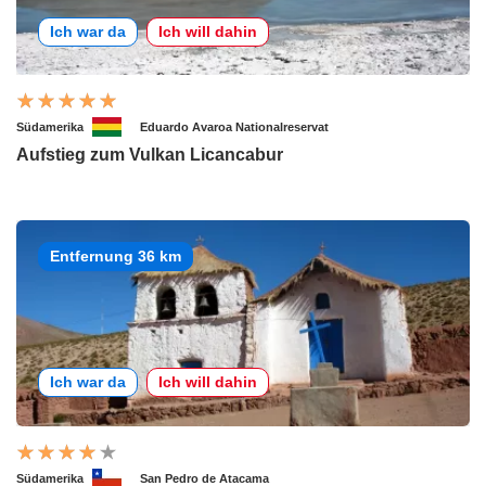
Ich war da
Ich will dahin
Südamerika
Eduardo Avaroa Nationalreservat
Aufstieg zum Vulkan Licancabur
Entfernung 36 km
Ich war da
Ich will dahin
Südamerika
San Pedro de Atacama