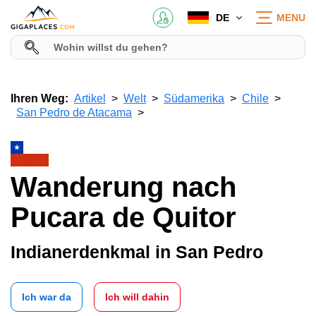
DE
MENU
Ihren Weg:
Artikel
Welt
Südamerika
Chile
San Pedro de Atacama
Wanderung nach
Pucara de Quitor
Indianerdenkmal in San Pedro
Ich war da
Ich will dahin