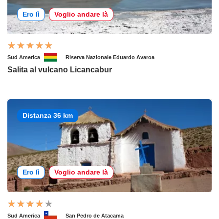
Ero lì
Voglio andare là
Sud America
Riserva Nazionale Eduardo Avaroa
Salita al vulcano Licancabur
Distanza 36 km
Ero lì
Voglio andare là
Sud America
San Pedro de Atacama