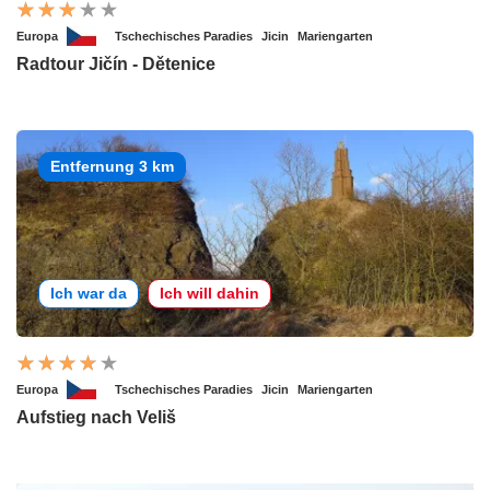
Europa
Tschechisches Paradies
Jicin
Mariengarten
Radtour Jičín - Dětenice
Entfernung 3 km
Ich war da
Ich will dahin
Europa
Tschechisches Paradies
Jicin
Mariengarten
Aufstieg nach Veliš