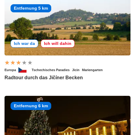
Entfernung 5 km
Ich war da
Ich will dahin
Europa
Tschechisches Paradies
Jicin
Mariengarten
Radtour durch das Jičíner Becken
Entfernung 6 km