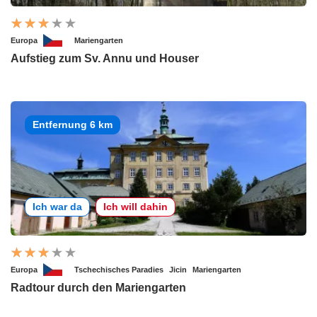
Europa
Mariengarten
Aufstieg zum Sv. Annu und Houser
Entfernung 6 km
Ich war da
Ich will dahin
Europa
Tschechisches Paradies
Jicin
Mariengarten
Radtour durch den Mariengarten