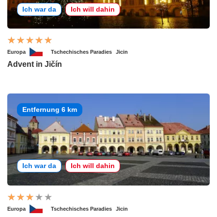
Ich war da
Ich will dahin
Europa
Tschechisches Paradies
Jicin
Advent in Jičín
Entfernung 6 km
Ich war da
Ich will dahin
Europa
Tschechisches Paradies
Jicin