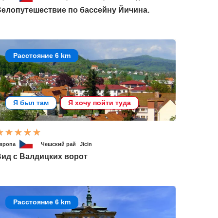
Велопутешествие по бассейну Йичина.
Расстояние 6 km
Я был там
Я хочу пойти туда
вропа
Чешский рай
Jicin
ид с Валдицких ворот
Расстояние 6 km