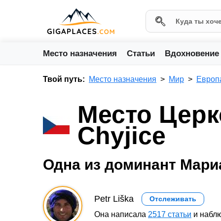
Место назначения
Статьи
Вдохновение
Твой путь:
Место назначения
Мир
Европ
Место Церк
Chyjice
Одна из доминант Мари
Petr Liška
Отслеживать
Она написала
2517 статьи
и наблю