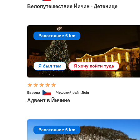
Велопутешествие Йичин - Детенице
Расстояние 6 km
Я был там
Я хочу пойти туда
Европа
Чешский рай
Jicin
Адвент в Йичине
Расстояние 6 km