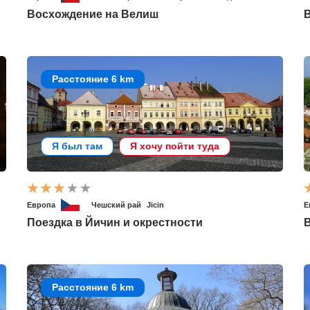
Восхождение на Велиш
Расстояние 6 km
Я был там
Я хочу пойти туда
Европа
Чешский рай
Jicin
Е
Поездка в Йичин и окрестности
В
Расстояние 6 km