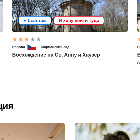
Я был там
Я хочу пойти туда
Европа
Марианский сад
Е
Восхождение на Св. Анну и Хаузер
ция