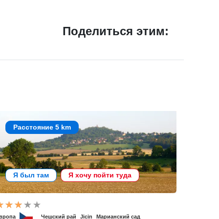
Поделиться этим:
Расстояние 5 km
Я был там
Я хочу пойти туда
вропа
Чешский рай
Jicin
Марианский сад