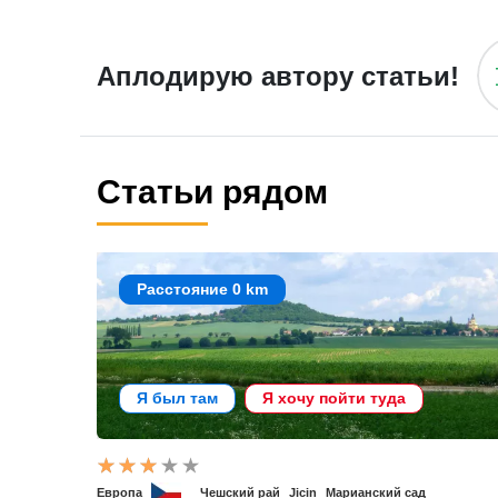
Аплодирую автору статьи!
Статьи рядом
Расстояние 0 km
Я был там
Я хочу пойти туда
Европа
Чешский рай
Jicin
Марианский сад