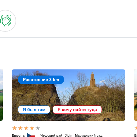
Расстояние 3 km
Я был там
Я хочу пойти туда
Европа
Чешский рай
Jicin
Марианский сад
Е