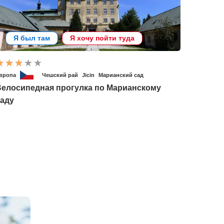
Я был там
Я хочу пойти туда
вропа
Чешский рай
Jicin
Марианский сад
Велосипедная прогулка по Марианскому
саду