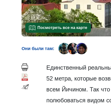
Посмотреть все на карте
Они были там:
Единственный реальный
52 метра, которые воз
всем Йичином. Так что 
полюбоваться видом с