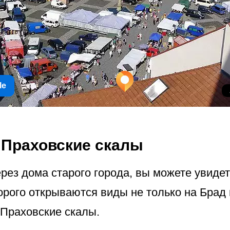
le
а Праховские скалы
ерез дома старого города, вы можете увидет
торого открываются виды не только на Брад
 Праховские скалы.