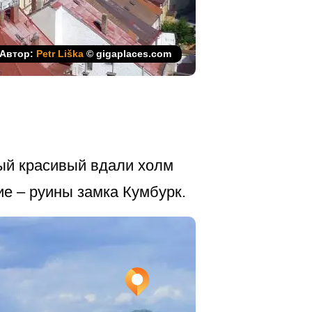
Автор:
Petr Liška
© gigaplaces.com
ый красивый вдали холм
ие – руины замка Кумбурк.