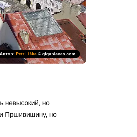
Автор:
Petr Liška
© gigaplaces.com
ь невысокий, но
 и Пршивишину, но