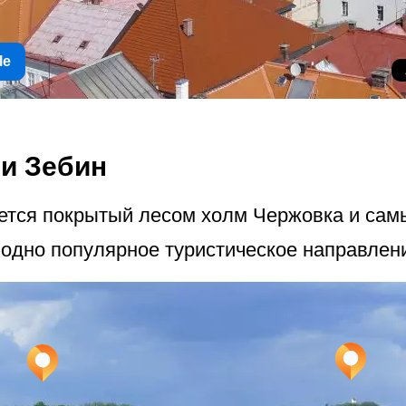
le
 и Зебин
еется покрытый лесом холм Чержовка и сам
 одно популярное туристическое направлен