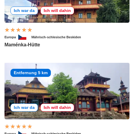
Ich war da
Ich will dahin
Europa
Mährisch-schlesische Beskiden
Maménka-Hütte
Entfernung 5 km
Ich war da
Ich will dahin
Europa
Mährisch-schlesische Beskiden