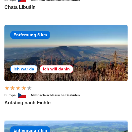
Chata Libušín
Entfernung 5 km
Ich war da
Ich will dahin
Europa
Mährisch-schlesische Beskiden
Aufstieg nach Fichte
Entfernung 7 km