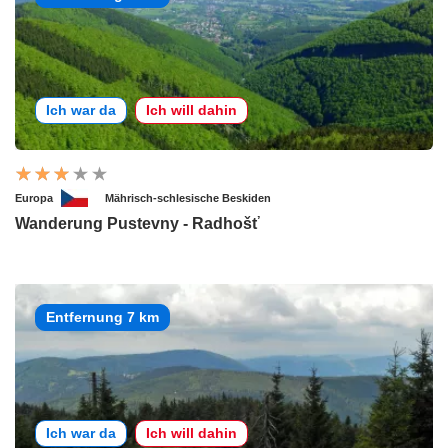
Ich war da
Ich will dahin
Europa
Mährisch-schlesische Beskiden
Wanderung Pustevny - Radhošť
Entfernung 7 km
Ich war da
Ich will dahin