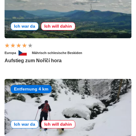
Ich war da
Ich will dahin
Europa
Mährisch-schlesische Beskiden
Aufstieg zum Noříčí hora
Entfernung 4 km
Ich war da
Ich will dahin