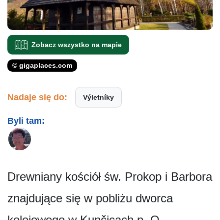
Zobacz wszystko na mapie
© gigaplaces.com
Nadaje się do:
Výletníky
Byli tam:
Drewniany kościół św. Prokop i Barbora
znajdujące się w pobliżu dworca
kolejowego w Kunčicach p. O.