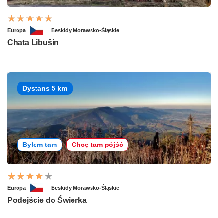
Europa
Beskidy Morawsko-Śląskie
Chata Libušín
Dystans 5 km
Byłem tam
Chcę tam pójść
Europa
Beskidy Morawsko-Śląskie
Podejście do Świerka