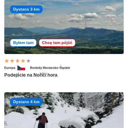
Dystans 3 km
Byłem tam
Chcę tam pójść
Europa
Beskidy Morawsko-Śląskie
Podejście na Noříčí hora
Dystans 4 km