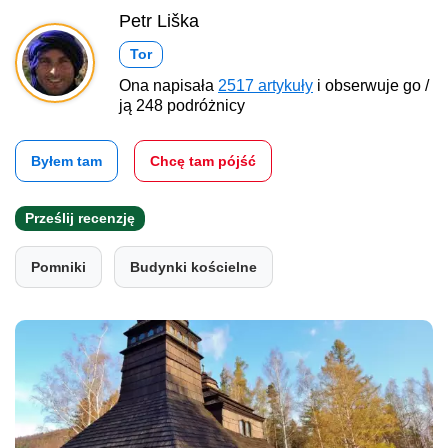
Petr Liška
Tor
Ona napisała
2517 artykuły
i obserwuje go /
ją 248 podróżnicy
Byłem tam
Chcę tam pójść
Prześlij recenzję
Pomniki
Budynki kościelne