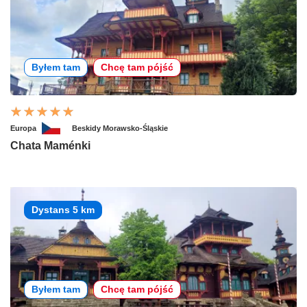
Byłem tam
Chcę tam pójść
Europa
Beskidy Morawsko-Śląskie
Chata Maménki
Dystans 5 km
Byłem tam
Chcę tam pójść