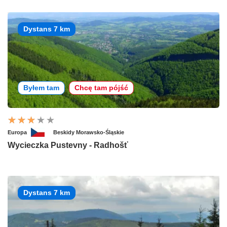
Dystans 7 km
Byłem tam
Chcę tam pójść
Europa
Beskidy Morawsko-Śląskie
Wycieczka Pustevny - Radhošť
Dystans 7 km