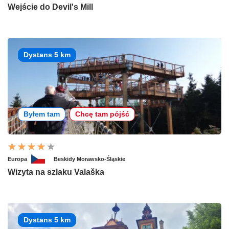
Wejście do Devil's Mill
Dystans 5 km
Byłem tam
Chcę tam pójść
Europa
Beskidy Morawsko-Śląskie
Wizyta na szlaku Valaška
Dystans 5 km