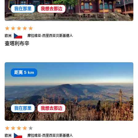
我在那里
我想去那边
欧洲
摩拉维亚-西里西亚贝斯基德人
查塔利布辛
距离 5 km
我在那里
我想去那边
欧洲
摩拉维亚-西里西亚贝斯基德人