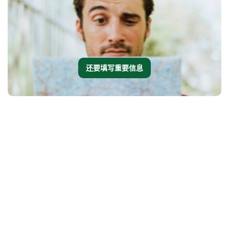
还要填写重要信息