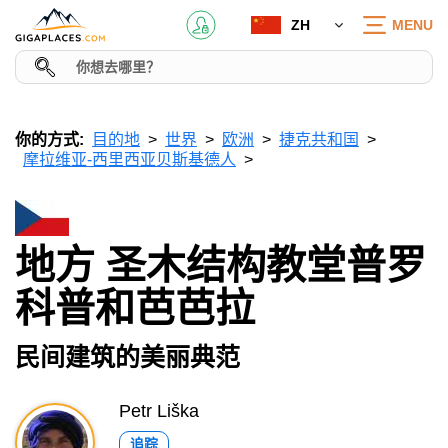
ZH
MENU
你的方式:
目的地
世界
欧洲
捷克共和国
摩拉维亚-西里西亚贝斯基德人
地方 圣木结构教堂普罗
科普和芭芭拉
民间建筑的美丽典范
Petr Liška
追踪