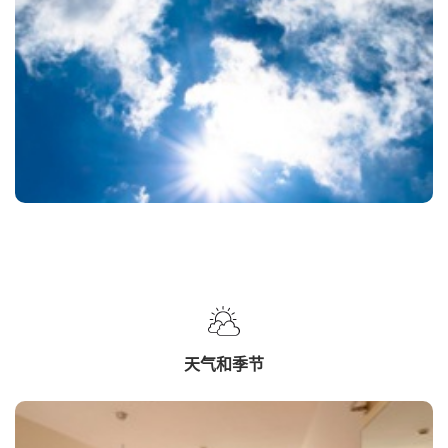
天气和季节