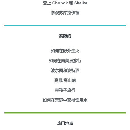
登上 Chopok 和 Skalka
参观苏库拉伊镇
实际的
如何在野外生火
如何在南美洲旅行
波尔图和波特酒
高原/高山病
带孩子旅行
如何在荒野中获得饮用水
热门地点