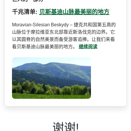
千兆清单:
贝斯基迪山脉最美丽的地方
Moravian-Silesian Beskydy – 捷克共和国第五高的
山脉位于­摩拉维亚东北部靠近斯洛伐克的边界。它
以其圆脊的自­然美景而备受游客追捧。让我们来看
看贝斯基迪山脉最­美丽的地方。
继续阅读
谢谢!