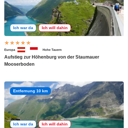
Ich war da
Ich will dahin
Europa
Hohe Tauern
Aufstieg zur Höhenburg von der Staumauer
Mooserboden
Entfernung 10 km
Ich war da
Ich will dahin