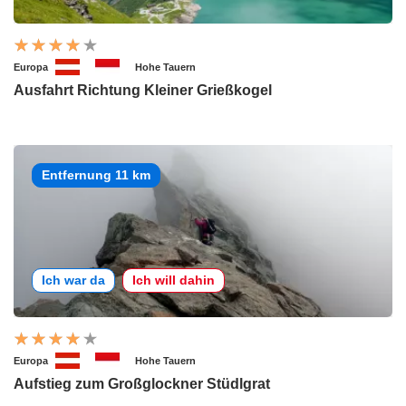
Europa
Hohe Tauern
Ausfahrt Richtung Kleiner Grießkogel
Entfernung 11 km
Ich war da
Ich will dahin
Europa
Hohe Tauern
Aufstieg zum Großglockner Stüdlgrat