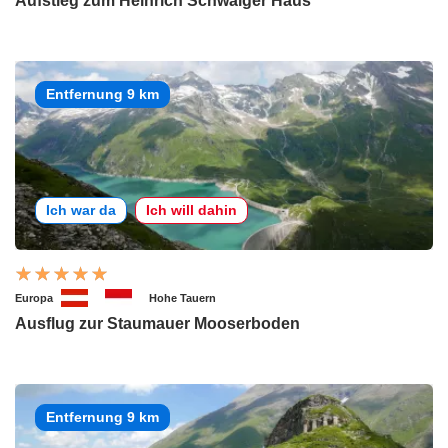
Aufstieg zum Heinrich Schwaiger Haus
Entfernung 9 km
Ich war da
Ich will dahin
Europa
Hohe Tauern
Ausflug zur Staumauer Mooserboden
Entfernung 9 km