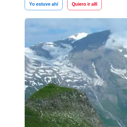
Yo estuve ahí
Quiero ir allí