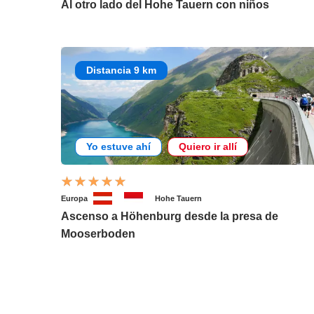
Al otro lado del Hohe Tauern con niños
Distancia 9 km
Yo estuve ahí
Quiero ir allí
Europa
Hohe Tauern
Ascenso a Höhenburg desde la presa de
Mooserboden