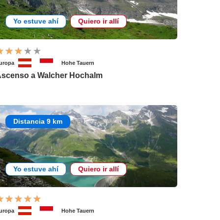
Yo estuve ahí
Quiero ir allí
uropa
Hohe Tauern
scenso a Walcher Hochalm
Distancia 9 km
Yo estuve ahí
Quiero ir allí
uropa
Hohe Tauern