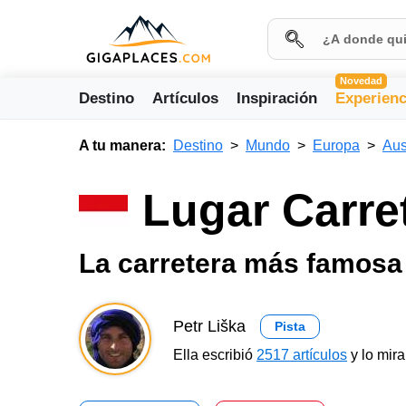
Novedad
Destino
Artículos
Inspiración
Experienc
A tu manera:
Destino
Mundo
Europa
Aus
Lugar Carre
La carretera más famosa 
Petr Liška
Pista
Ella escribió
2517 artículos
y lo mir