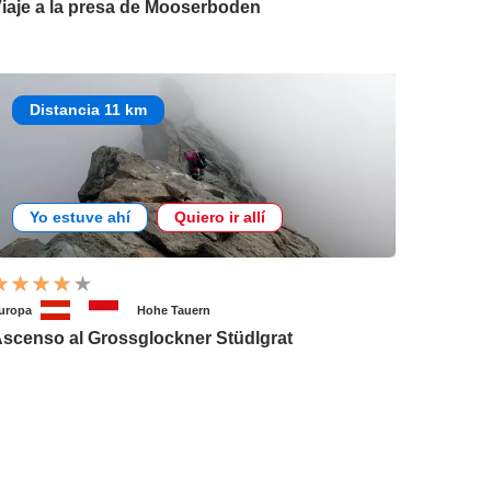
iaje a la presa de Mooserboden
Distancia 11 km
Yo estuve ahí
Quiero ir allí
uropa
Hohe Tauern
scenso al Grossglockner Stüdlgrat