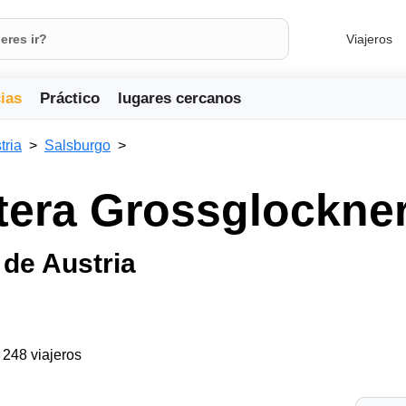
Viajeros
ias
Práctico
lugares cercanos
tria
Salsburgo
tera Grossglockne
de Austria
a 248 viajeros