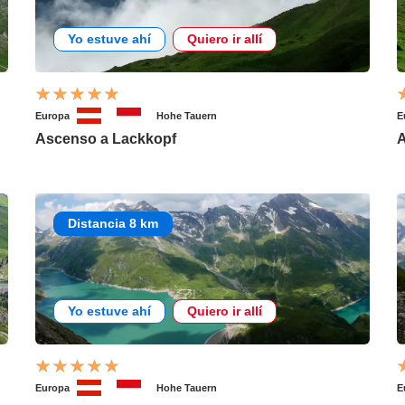
Yo estuve ahí
Quiero ir allí
Europa
Hohe Tauern
E
Ascenso a Lackkopf
A
Distancia 8 km
Yo estuve ahí
Quiero ir allí
Europa
Hohe Tauern
E