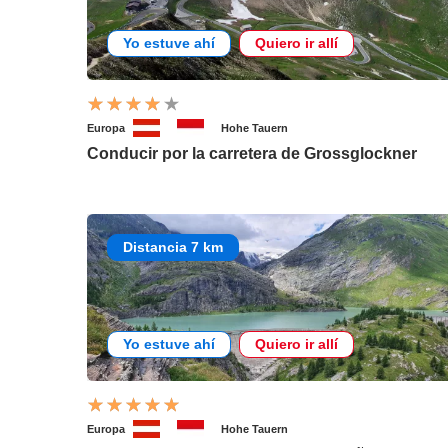
Yo estuve ahí
Quiero ir allí
Europa
Hohe Tauern
Conducir por la carretera de Grossglockner
Distancia 7 km
Yo estuve ahí
Quiero ir allí
Europa
Hohe Tauern