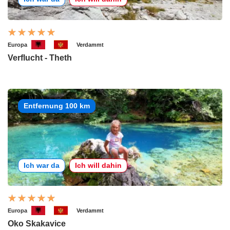
Europa
Verdammt
Verflucht - Theth
Entfernung 100 km
Ich war da
Ich will dahin
Europa
Verdammt
Oko Skakavice