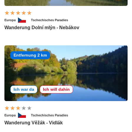
Europa
Tschechisches Paradies
Wanderung Dolní mlýn - Nebákov
Entfernung 2 km
Ich war da
Ich will dahin
Europa
Tschechisches Paradies
Wanderung Věžák - Vidlák