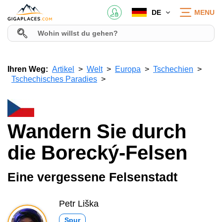
DE
MENU
Ihren Weg:
Artikel
Welt
Europa
Tschechien
Tschechisches Paradies
Wandern Sie durch
die Borecký-Felsen
Eine vergessene Felsenstadt
Petr Liška
Spur