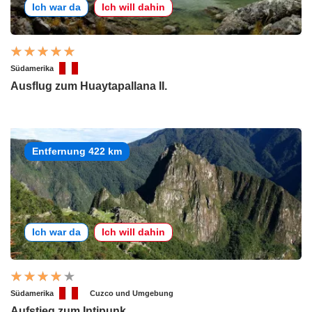
Ich war da
Ich will dahin
Südamerika
Ausflug zum Huaytapallana II.
Entfernung 422 km
Ich war da
Ich will dahin
Südamerika
Cuzco und Umgebung
Aufstieg zum Intipunk