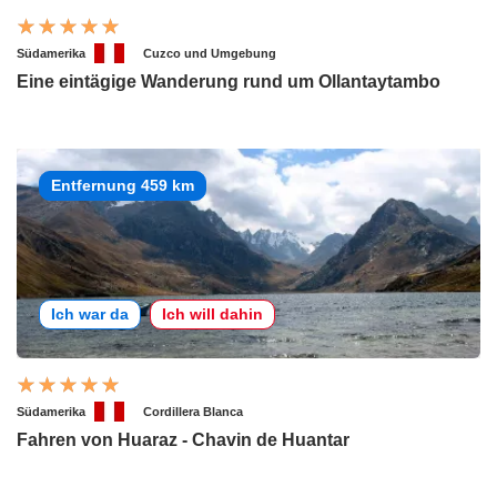
Südamerika
Cuzco und Umgebung
Eine eintägige Wanderung rund um Ollantaytambo
Entfernung 459 km
Ich war da
Ich will dahin
Südamerika
Cordillera Blanca
Fahren von Huaraz - Chavin de Huantar