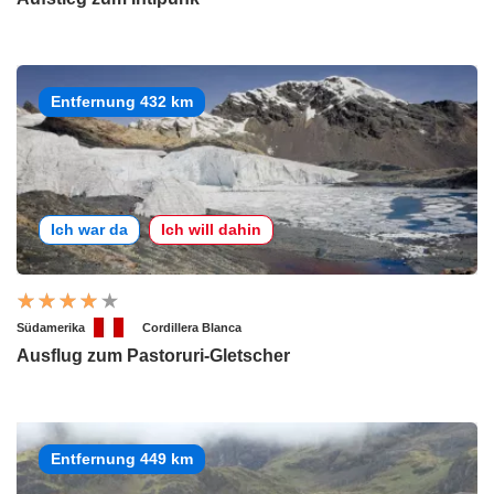
Entfernung 432 km
Ich war da
Ich will dahin
Südamerika
Cordillera Blanca
Ausflug zum Pastoruri-Gletscher
Entfernung 449 km