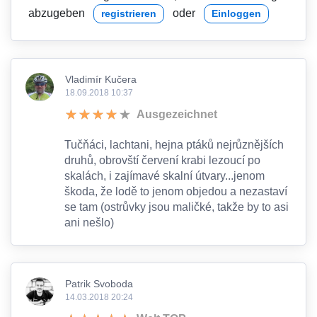
abzugeben
oder
registrieren
Einloggen
Vladimír Kučera
18.09.2018 10:37
Ausgezeichnet
Tučňáci, lachtani, hejna ptáků nejrůznějších
druhů, obrovští červení krabi lezoucí po
skalách, i zajímavé skalní útvary...jenom
škoda, že lodě to jenom objedou a nezastaví
se tam (ostrůvky jsou maličké, takže by to asi
ani nešlo)
Patrik Svoboda
14.03.2018 20:24