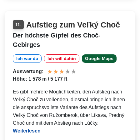
Aufstieg zum Veľký Choč
11.
Der höchste Gipfel des Choč-
Gebirges
Ich war da
Ich will dahin
Google Maps
Auswertung:
Höhe: 1 578 m / 5 177 ft
Es gibt mehrere Möglichkeiten, den Aufstieg nach
Veľký Choč zu vollenden, diesmal bringe ich Ihnen
die anspruchsvollste Variante des Aufstiegs nach
Veľký Choč von Ružomberok, über Likava, Predný
Choč und mit dem Abstieg nach Lúčky.
Weiterlesen