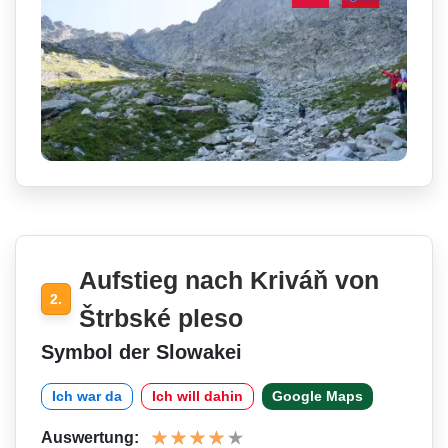
Aufstieg nach Kriváň von
2.
Štrbské pleso
Symbol der Slowakei
Ich war da
Ich will dahin
Google Maps
Auswertung: