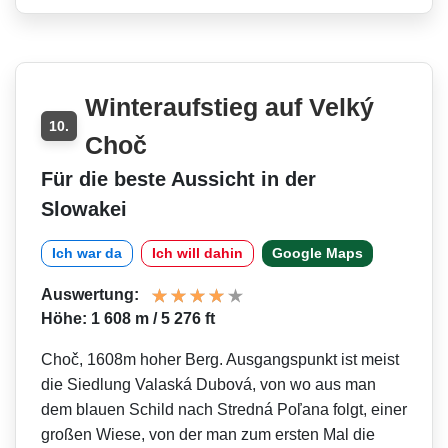
Winteraufstieg auf Velký
10.
Choč
Für die beste Aussicht in der
Slowakei
Ich war da
Ich will dahin
Google Maps
Auswertung:
Höhe: 1 608 m / 5 276 ft
Choč, 1608m hoher Berg. Ausgangspunkt ist meist
die Siedlung Valaská Dubová, von wo aus man
dem blauen Schild nach Stredná Poľana folgt, einer
großen Wiese, von der man zum ersten Mal die