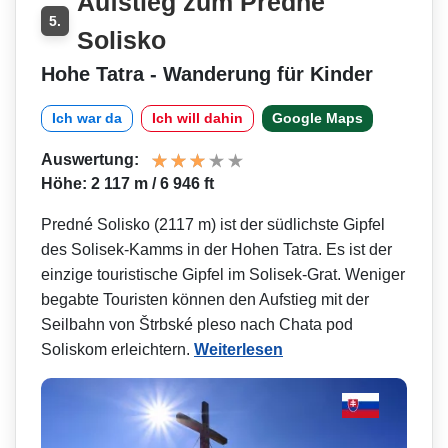
Aufstieg zum Predné
5.
Solisko
Hohe Tatra - Wanderung für Kinder
Ich war da
Ich will dahin
Google Maps
Auswertung:
Höhe: 2 117 m / 6 946 ft
Predné Solisko (2117 m) ist der südlichste Gipfel
des Solisek-Kamms in der Hohen Tatra. Es ist der
einzige touristische Gipfel im Solisek-Grat. Weniger
begabte Touristen können den Aufstieg mit der
Seilbahn von Štrbské pleso nach Chata pod
Soliskom erleichtern.
Weiterlesen