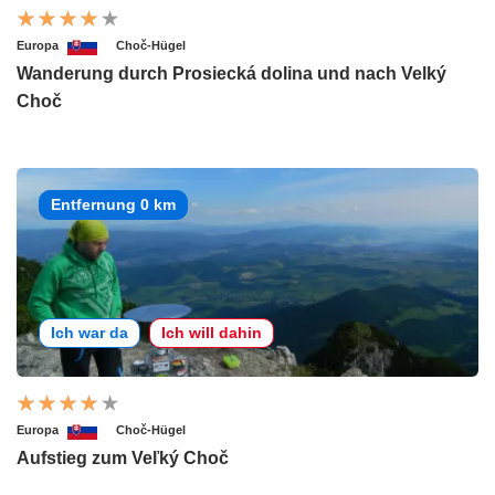
Europa
Choč-Hügel
Wanderung durch Prosiecká dolina und nach Velký
Choč
Entfernung 0 km
Ich war da
Ich will dahin
Europa
Choč-Hügel
Aufstieg zum Veľký Choč