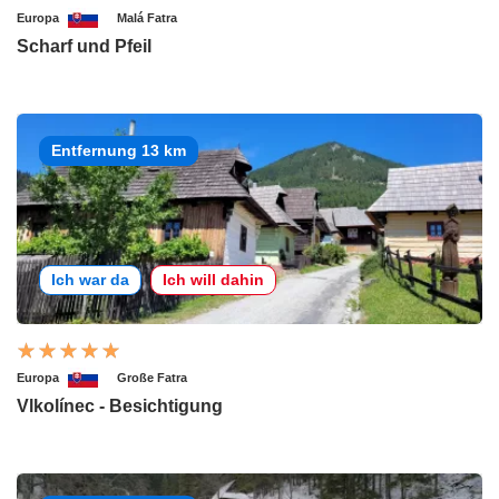
Europa
Malá Fatra
Scharf und Pfeil
Entfernung 13 km
Ich war da
Ich will dahin
Europa
Große Fatra
Vlkolínec - Besichtigung