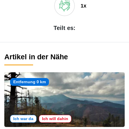
1x
Teilt es:
Artikel in der Nähe
Entfernung 0 km
Ich war da
Ich will dahin