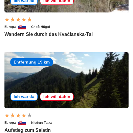
Ich war da
Ich will dahin
Europa
Choč-Hügel
Wandern Sie durch das Kvačianska-Tal
Entfernung 19 km
Ich war da
Ich will dahin
Europa
Niedere Tatra
Aufstieg zum Salatín