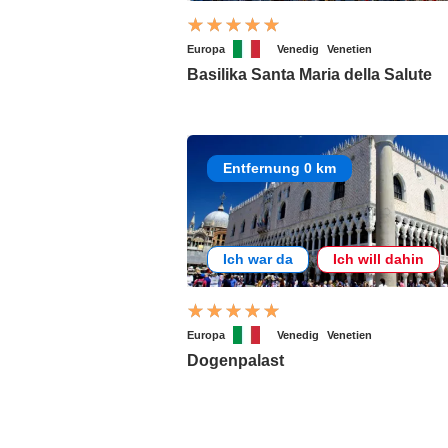
Europa
Venedig
Venetien
Basilika Santa Maria della Salute
Entfernung 0 km
Ich war da
Ich will dahin
Europa
Venedig
Venetien
Dogenpalast