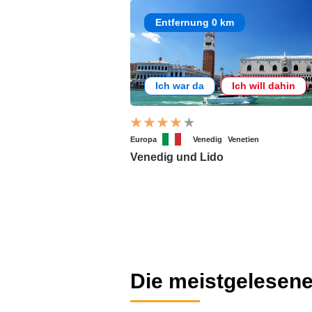
Entfernung 0 km
Ich war da
Ich will dahin
Europa
Venedig
Venetien
Venedig und Lido
Die meistgelesene