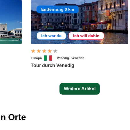
Entfernung 0 km
Ich war da
Ich will dahin
Europa
Venedig
Venetien
Tour durch Venedig
Weitere Artikel
n Orte