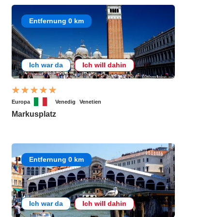
Entfernung 0 km
Ich war da
Ich will dahin
Europa
Venedig
Venetien
Markusplatz
Entfernung 0 km
Ich war da
Ich will dahin