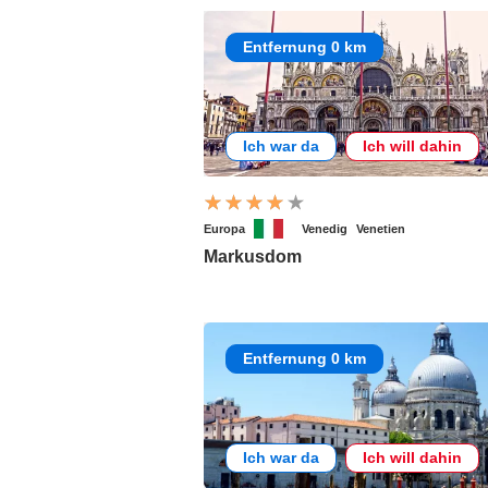
Entfernung 0 km
Ich war da
Ich will dahin
Europa
Venedig
Venetien
Markusdom
Entfernung 0 km
Ich war da
Ich will dahin