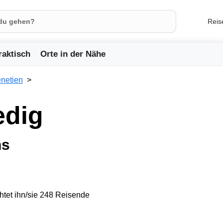
Reis
raktisch
Orte in der Nähe
netien
edig
ns
tet ihn/sie 248 Reisende