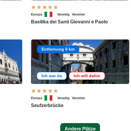
Europa
Venedig
Venetien
Basilika dei Santi Giovanni e Paolo
Entfernung 0 km
Ich war da
Ich will dahin
Europa
Venedig
Venetien
Seufzerbrücke
Andere Plätze