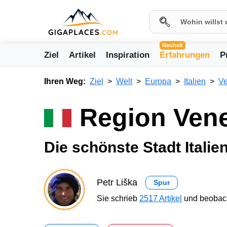
Neuheit
Ziel
Artikel
Inspiration
Erfahrungen
P
Ihren Weg:
Ziel
Welt
Europa
Italien
Ve
Region Ven
Die schönste Stadt Italie
Petr Liška
Spur
Sie schrieb
2517 Artikel
und beobach