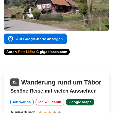
Auf Google-Karte anzeigen
Autor:
Petr Liška
© gigaplaces.com
Wanderung rund um Tábor
11.
Schöne Reise mit vielen Aussichten
Ich war da
Ich will dahin
Google Maps
Auswertung: