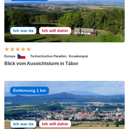
Ich war da
Ich will dahin
Europa
Tschechisches Paradies
Kosakengrat
Blick vom Aussichtsturm in Tábor
Entfernung 1 km
Ich war da
Ich will dahin