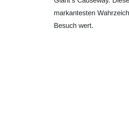
Giant's Causeway. Diese
markantesten Wahrzeiche
Besuch wert.