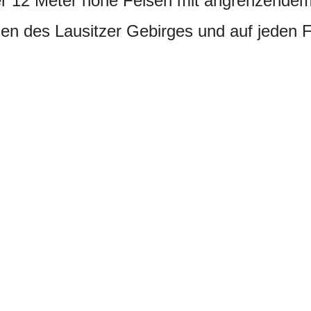
r 12 Meter hohe Felsen mit angrenzendem 
n des Lausitzer Gebirges und auf jeden F