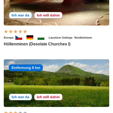
Ich war da
Ich will dahin
Europa
Lausitzer Gebirge
Nordböhmen
Höllenminen (Desolate Churches I)
Entfernung 6 km
Ich war da
Ich will dahin