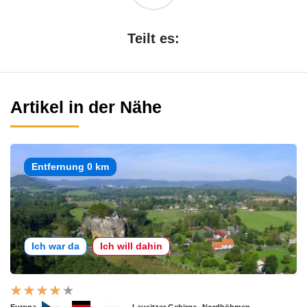
Teilt es:
Artikel in der Nähe
Entfernung 0 km
Ich war da
Ich will dahin
Europa
Lausitzer Gebirge
Nordböhmen