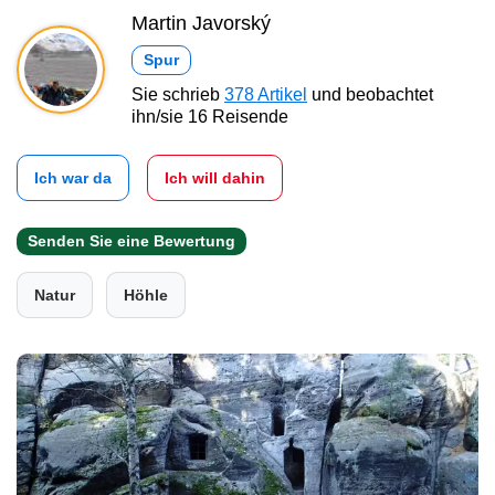
Martin Javorský
Spur
Sie schrieb
378 Artikel
und beobachtet
ihn/sie 16 Reisende
Ich war da
Ich will dahin
Senden Sie eine Bewertung
Natur
Höhle