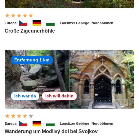
Europa
Lausitzer Gebirge
Nordböhmen
Große Zigeunerhöhle
Entfernung 1 km
Ich war da
Ich will dahin
Europa
Lausitzer Gebirge
Nordböhmen
Wanderung um Modlivý dol bei Svojkov