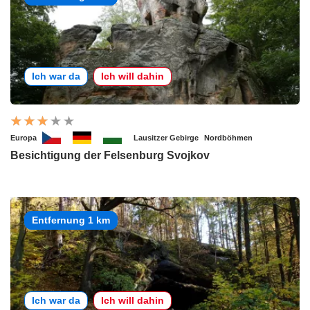
Ich war da
Ich will dahin
Europa
Lausitzer Gebirge
Nordböhmen
Besichtigung der Felsenburg Svojkov
Entfernung 1 km
Ich war da
Ich will dahin