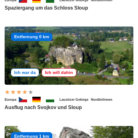
Spaziergang um das Schloss Sloup
Entfernung 0 km
Ich war da
Ich will dahin
Europa
Lausitzer Gebirge
Nordböhmen
Ausflug nach Svojkov und Sloup
Entfernung 1 km