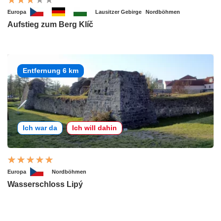
Europa
Lausitzer Gebirge
Nordböhmen
Aufstieg zum Berg Klíč
Entfernung 6 km
Ich war da
Ich will dahin
Europa
Nordböhmen
Wasserschloss Lipý