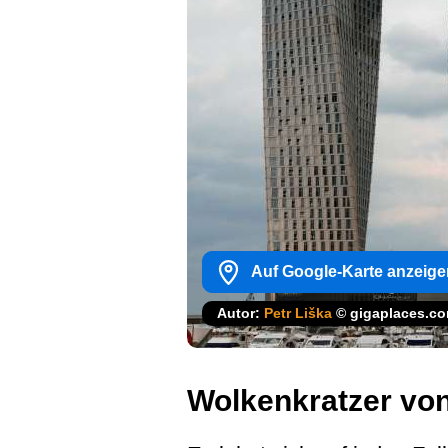
Auf Google-Karte anzeige
Autor:
Petr Liška
© gigaplaces.c
Wolkenkratzer vo