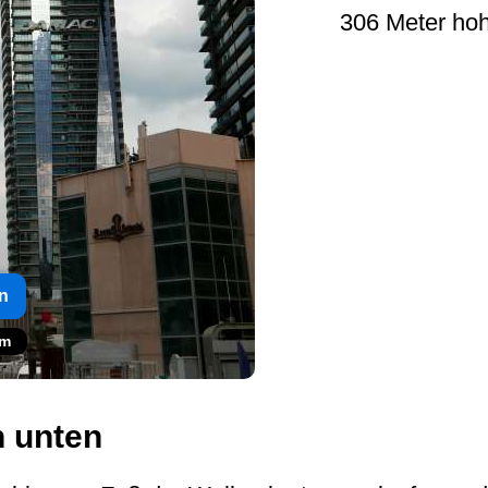
306 Meter ho
n
om
n unten