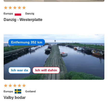
Europa
Danzig
Danzig - Westerplatte
Entfernung 352 km
Ich war da
Ich will dahin
Europa
Gotland
Valby bodar