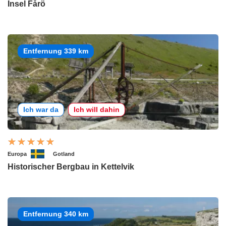
Insel Fårö
Entfernung 339 km
Ich war da
Ich will dahin
Europa
Gotland
Historischer Bergbau in Kettelvik
Entfernung 340 km