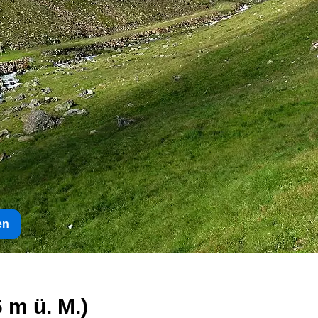
en
 m ü. M.)