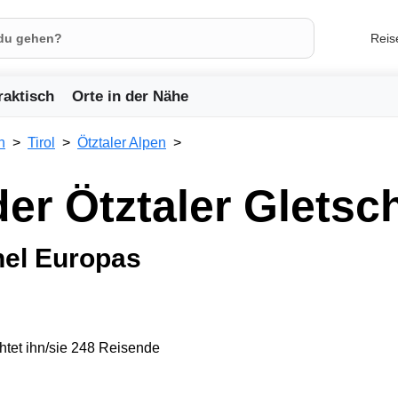
Reis
raktisch
Orte in der Nähe
h
Tirol
Ötztaler Alpen
der Ötztaler Gletsc
nel Europas
tet ihn/sie 248 Reisende