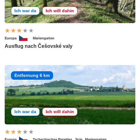
Ich war da
Ich will dahin
Europa
Mariengarten
Ausflug nach Češovské valy
Entfernung 6 km
Ich war da
Ich will dahin
Europa
Tschechisches Paradies
Jicin
Mariengarten