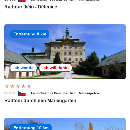
Radtour Jičín - Dětenice
Entfernung 8 km
Ich war da
Ich will dahin
Europa
Tschechisches Paradies
Jicin
Mariengarten
Radtour durch den Mariengarten
Entfernung 10 km