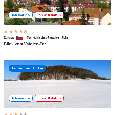
Ich war da
Ich will dahin
Europa
Tschechisches Paradies
Jicin
Blick vom Valdice-Tor
Entfernung 13 km
Ich war da
Ich will dahin