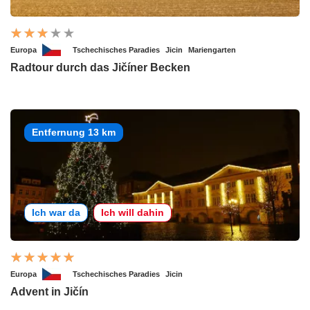
Europa
Tschechisches Paradies
Jicin
Mariengarten
Radtour durch das Jičíner Becken
Entfernung 13 km
Ich war da
Ich will dahin
Europa
Tschechisches Paradies
Jicin
Advent in Jičín