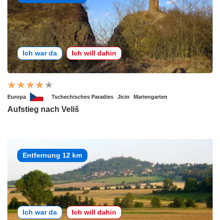
Ich war da
Ich will dahin
Europa
Tschechisches Paradies
Jicin
Mariengarten
Aufstieg nach Veliš
Entfernung 12 km
Ich war da
Ich will dahin