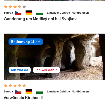
Europa
Lausitzer Gebirge
Nordböhmen
Wanderung um Modlivý dol bei Svojkov
Entfernung 11 km
Ich war da
Ich will dahin
Europa
Lausitzer Gebirge
Nordböhmen
Verwüstete Kirchen II