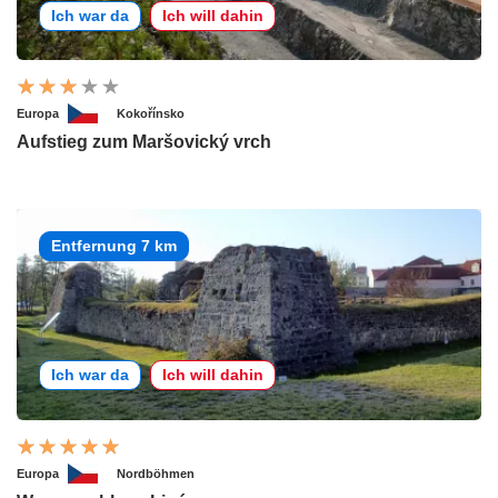
Ich war da
Ich will dahin
Europa
Kokořínsko
Aufstieg zum Maršovický vrch
Entfernung 7 km
Ich war da
Ich will dahin
Europa
Nordböhmen