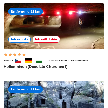
Entfernung 11 km
Ich war da
Ich will dahin
Europa
Lausitzer Gebirge
Nordböhmen
Höllenminen (Desolate Churches I)
Entfernung 11 km