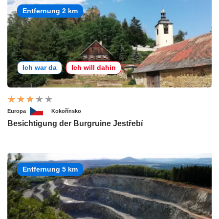
Entfernung 2 km
Ich war da
Ich will dahin
Europa
Kokořínsko
Besichtigung der Burgruine Jestřebí
Entfernung 5 km