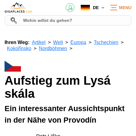
DE
MENU
Ihren Weg:
Artikel
Welt
Europa
Tschechien
Kokořínsko
Nordböhmen
Aufstieg zum Lysá
skála
Ein interessanter Aussichtspunkt
in der Nähe von Provodín