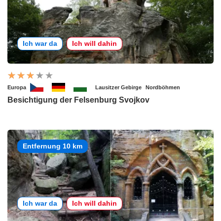
Ich war da
Ich will dahin
Europa
Lausitzer Gebirge
Nordböhmen
Besichtigung der Felsenburg Svojkov
Entfernung 10 km
Ich war da
Ich will dahin