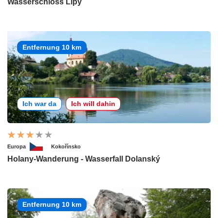
Wasserschloss Lipý
Entfernung 10 km
Ich war da
Ich will dahin
Europa
Kokořínsko
Holany-Wanderung - Wasserfall Dolanský
Entfernung 10 km