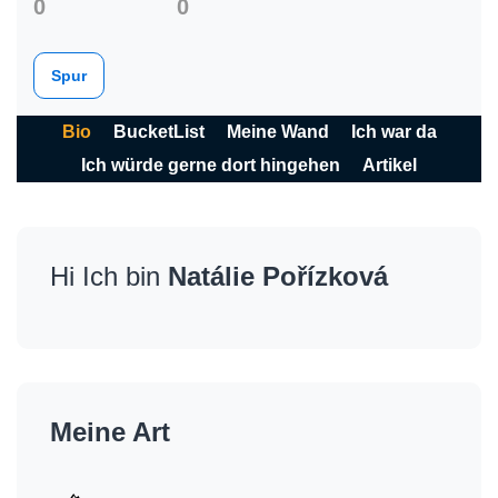
0
0
Spur
Bio
BucketList
Meine Wand
Ich war da
Ich würde gerne dort hingehen
Artikel
Hi Ich bin
Natálie Pořízková
Meine Art