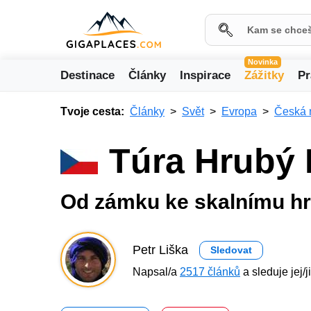
Novinka
Destinace
Články
Inspirace
Zážitky
Pr
Tvoje cesta:
Články
Svět
Evropa
Česká 
Túra Hrubý 
Od zámku ke skalnímu h
Petr Liška
Sledovat
Napsal/a
2517 článků
a sleduje jej/