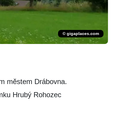
© gigaplaces.com
ním městem Drábovna.
ámku Hrubý Rohozec