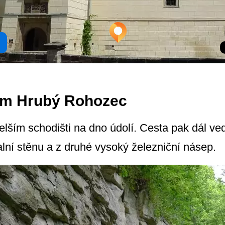
em Hrubý Rohozec
lším schodišti na dno údolí. Cesta pak dál v
alní stěnu a z druhé vysoký železniční násep.