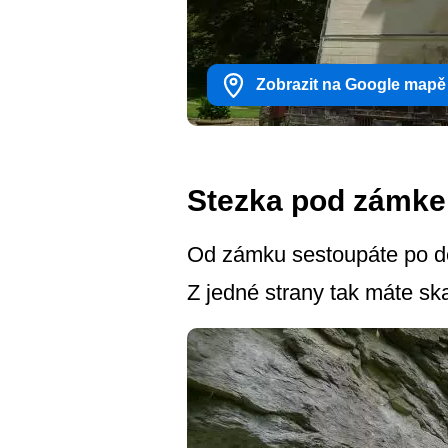
Zobrazit na Google mapě
Stezka pod zámk
Od zámku sestoupáte po de
Z jedné strany tak máte sk