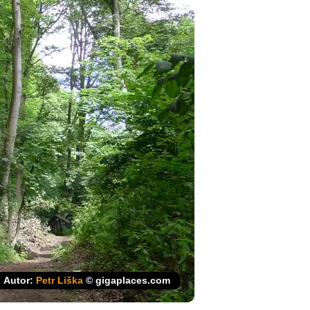
Autor:
Petr Liška
© gigaplaces.com