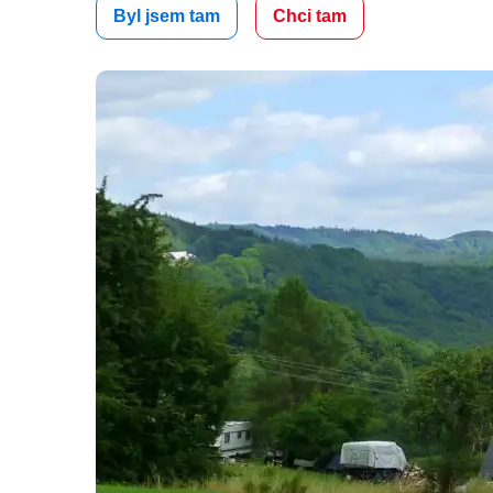
Byl jsem tam
Chci tam