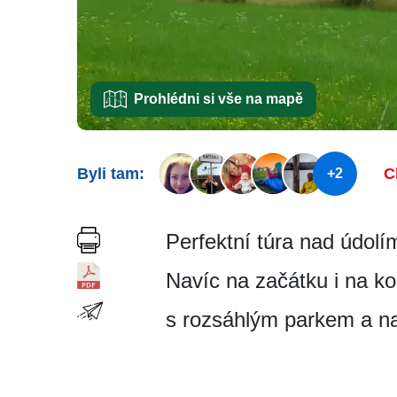
Prohlédni si vše na mapě
Byli tam:
C
+2
Perfektní túra nad údo
Navíc na začátku i na 
s rozsáhlým parkem a na 