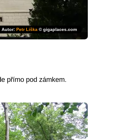
Autor:
Petr Liška
© gigaplaces.com
ede přímo pod zámkem.