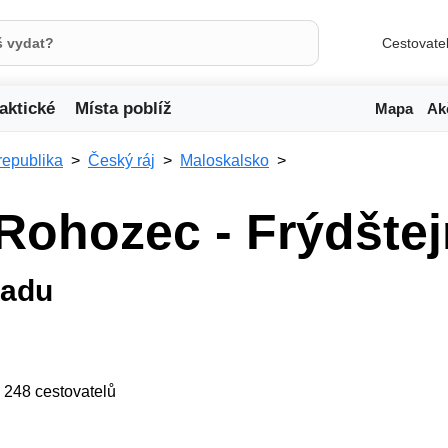
Cestovate
aktické
Místa poblíž
Mapa
Ak
republika
Český ráj
Maloskalsko
Rohozec - Frýdštej
radu
ji 248 cestovatelů