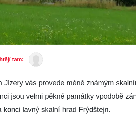
htějí tam:
lím Jizery vás provede méně známým skal
konci jsou velmi pěkné památky vpodobě z
konci lavný skalní hrad Frýdštejn.