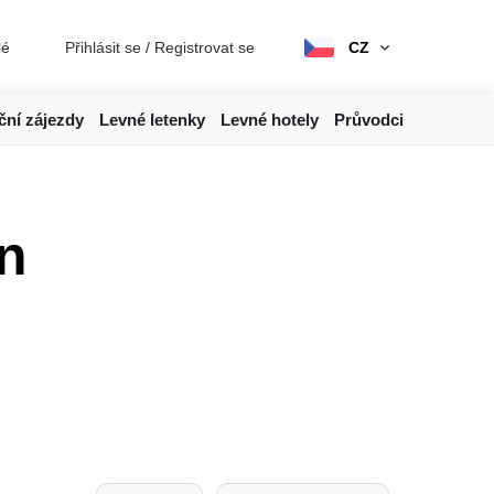
lé
Přihlásit se
/
Registrovat se
CZ
ční zájezdy
Levné letenky
Levné hotely
Průvodci
n