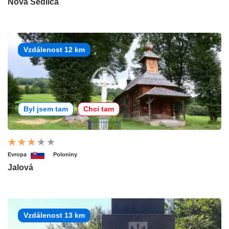
Nová Sedlica
Vzdálenost 12 km
Byl jsem tam
Chci tam
Evropa
Poloniny
Jalová
Vzdálenost 13 km