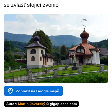
se zvlášť stojící zvonicí
Zobrazit na Google mapě
Autor:
Martin Javorský
© gigaplaces.com