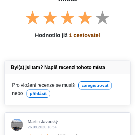
Hodnotilo již
1 cestovatel
Byl(a) jsi tam? Napiš recenzi tohoto místa
Pro vložení recenze se musíš
zaregistrovat
nebo
přihlásit
Martin Javorský
26.09.2020 18:54