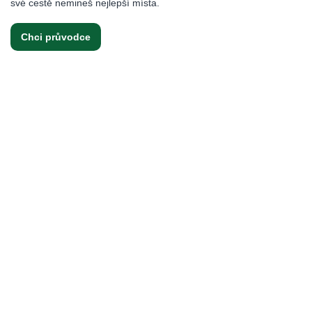
své cestě nemineš nejlepší místa.
Chci průvodce