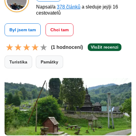
Napsal/a
378 článků
a sleduje jej/ji 16
cestovatelů
Byl jsem tam
Chci tam
(1 hodnocení)
Vložit recenzi
Turistika
Památky