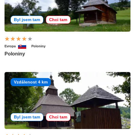
Byl jsem tam
Chci tam
Evropa
Poloniny
Poloniny
Vzdálenost 4 km
Byl jsem tam
Chci tam