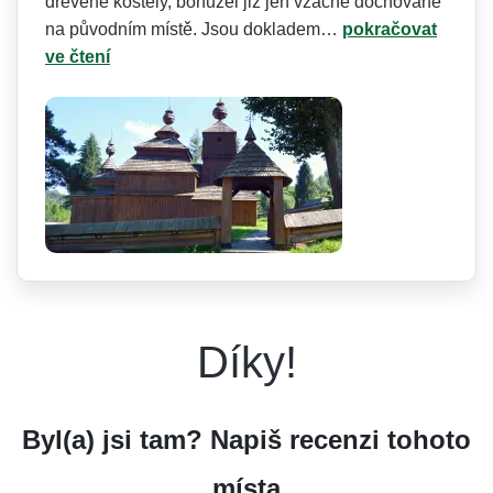
dřevěné kostely, bohužel již jen vzácně dochované
na původním místě. Jsou dokladem…
pokračovat
ve čtení
Díky!
Byl(a) jsi tam? Napiš recenzi tohoto
místa