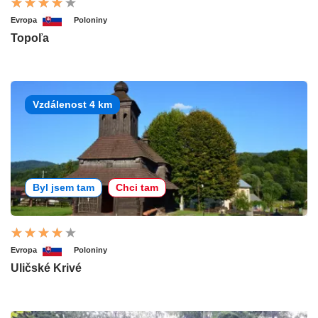
Evropa
Poloniny
Topoľa
Vzdálenost 4 km
Byl jsem tam
Chci tam
Evropa
Poloniny
Uličské Krivé