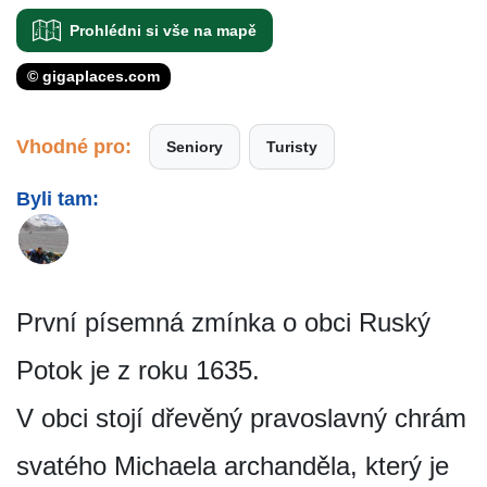
Prohlédni si vše na mapě
© gigaplaces.com
Vhodné pro:
Seniory
Turisty
Byli tam:
První písemná zmínka o obci Ruský
Potok je z roku 1635.
V obci stojí dřevěný pravoslavný chrám
svatého Michaela archanděla, který je