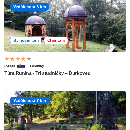
Vzdálenost 6 km
Byl jsem tam
Chci tam
Evropa
Poloniny
Túra Runina - Tri studničky – Ďurkovec
Vzdálenost 7 km