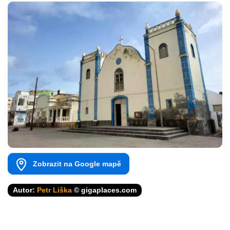
Zobrazit na Google mapě
Autor:
Petr Liška
© gigaplaces.com