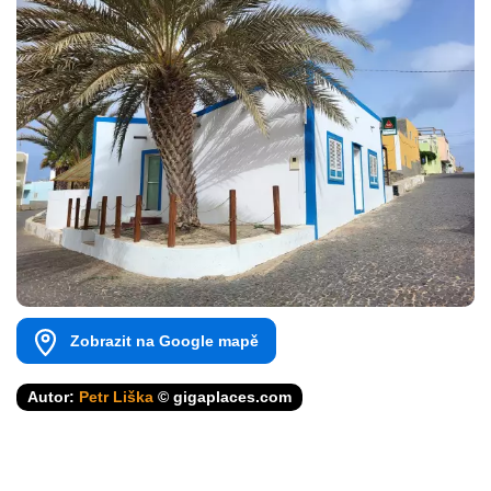
Zobrazit na Google mapě
Autor:
Petr Liška
© gigaplaces.com