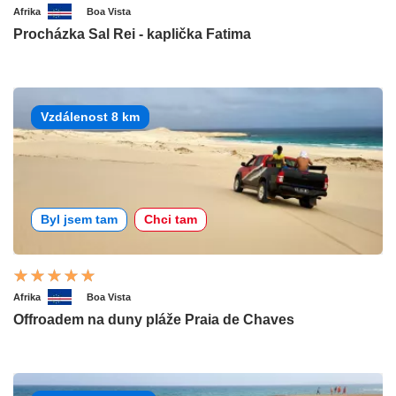
Afrika
Boa Vista
Procházka Sal Rei - kaplička Fatima
Vzdálenost 8 km
Byl jsem tam
Chci tam
Afrika
Boa Vista
Offroadem na duny pláže Praia de Chaves