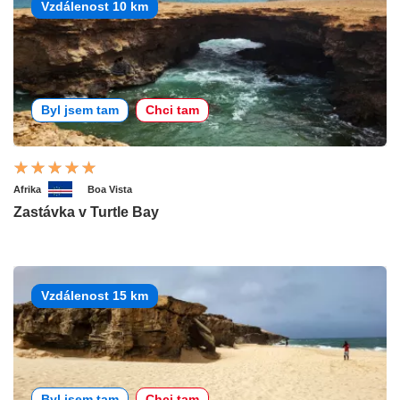
Vzdálenost 10 km
Byl jsem tam
Chci tam
Afrika
Boa Vista
Zastávka v Turtle Bay
Vzdálenost 15 km
Byl jsem tam
Chci tam