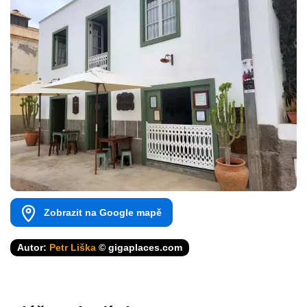
Zobrazit na Google mapě
Autor:
Petr Liška
© gigaplaces.com