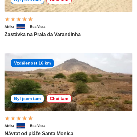
Afrika
Boa Vista
Zastávka na Praia da Varandinha
Vzdálenost 16 km
Byl jsem tam
Chci tam
Afrika
Boa Vista
Návrat od pláže Santa Monica