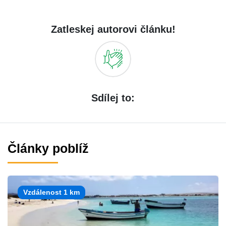
Zatleskej autorovi článku!
Sdílej to:
Články poblíž
Vzdálenost 1 km