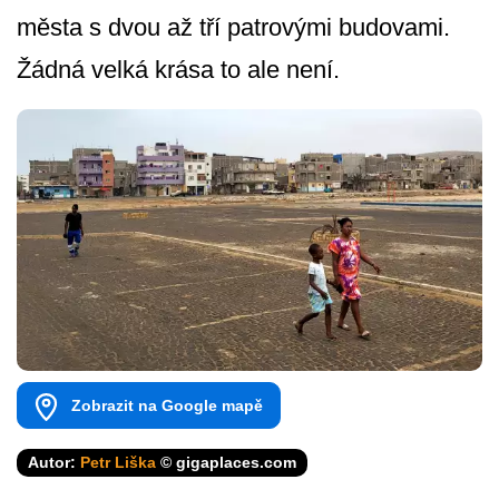
města s dvou až tří patrovými budovami.
Žádná velká krása to ale není.
Zobrazit na Google mapě
Autor:
Petr Liška
© gigaplaces.com