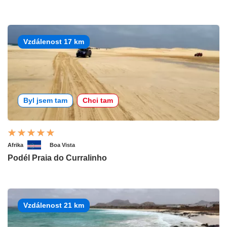
Vzdálenost 17 km
Byl jsem tam
Chci tam
Afrika
Boa Vista
Podél Praia do Curralinho
Vzdálenost 21 km