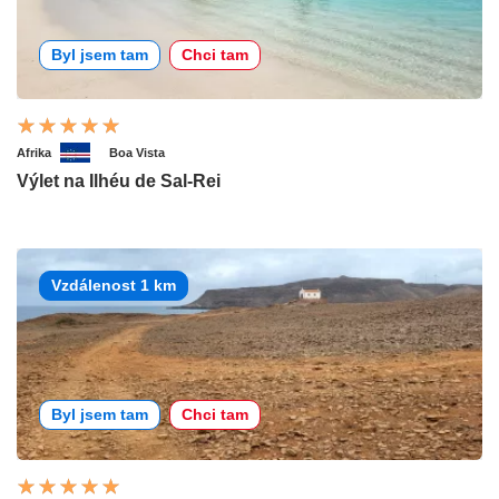
Byl jsem tam
Chci tam
Afrika
Boa Vista
Výlet na Ilhéu de Sal-Rei
Vzdálenost 1 km
Byl jsem tam
Chci tam