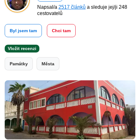
Napsal/a
2517 článků
a sleduje jej/ji 248
cestovatelů
Byl jsem tam
Chci tam
Vložit recenzi
Památky
Města