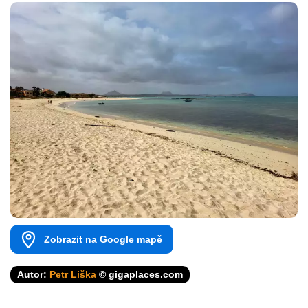
Zobrazit na Google mapě
Autor:
Petr Liška
© gigaplaces.com