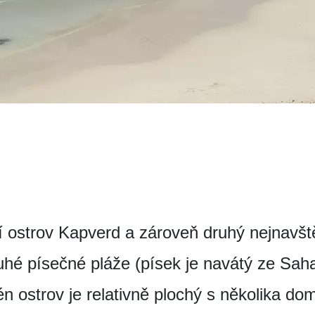
tší ostrov Kapverd a zároveň druhý nejnavš
hé písečné pláže (písek je navátý ze Sahar
 ostrov je relativně plochý s několika domi