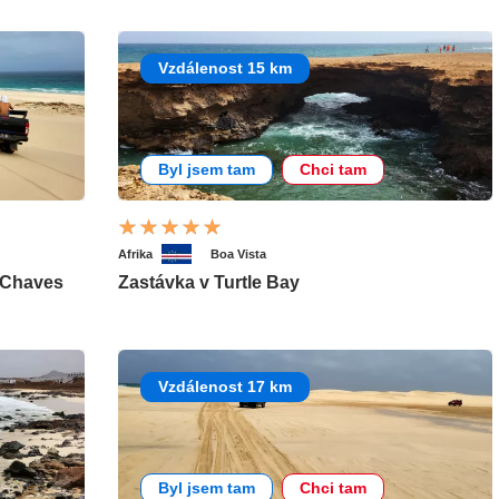
Vzdálenost 15 km
Byl jsem tam
Chci tam
Afrika
Boa Vista
 Chaves
Zastávka v Turtle Bay
Vzdálenost 17 km
Byl jsem tam
Chci tam