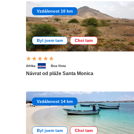
Vzdálenost 10 km
Byl jsem tam
Chci tam
Afrika
Boa Vista
Návrat od pláže Santa Monica
Vzdálenost 14 km
Byl jsem tam
Chci tam