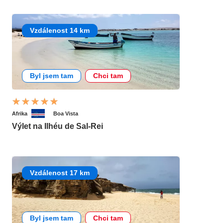
Vzdálenost 14 km
Byl jsem tam
Chci tam
Afrika
Boa Vista
Výlet na Ilhéu de Sal-Rei
Vzdálenost 17 km
Byl jsem tam
Chci tam