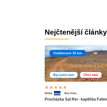
Nejčtenější články
Vzdálenost 15 km
Byl jsem tam
Chci tam
Afrika
Boa Vista
Procházka Sal Rei - kaplička Fati