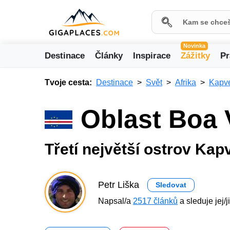
Novinka
Destinace
Články
Inspirace
Zážitky
Pr
Tvoje cesta:
Destinace
Svět
Afrika
Kapv
Oblast Boa 
Třetí největší ostrov Kap
Petr Liška
Sledovat
Napsal/a
2517 článků
a sleduje jej/