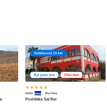
Vzdálenost 14 km
Byl jsem tam
Chci tam
Afrika
Boa Vista
ma
Prohlídka Sal Rei