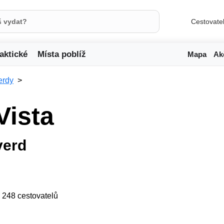
Cestovate
aktické
Místa poblíž
Mapa
Ak
erdy
Vista
verd
ji 248 cestovatelů