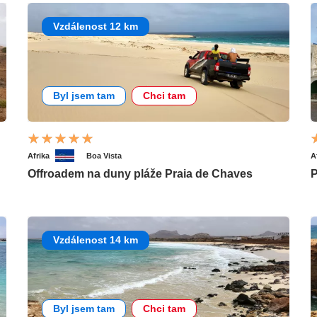
Vzdálenost 12 km
Byl jsem tam
Chci tam
Afrika
Boa Vista
A
Offroadem na duny pláže Praia de Chaves
P
Vzdálenost 14 km
Byl jsem tam
Chci tam