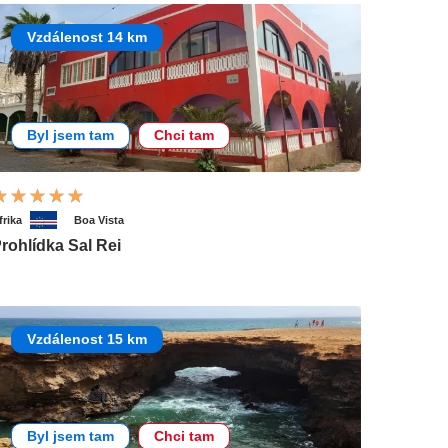
Vzdálenost 14 km
Byl jsem tam
Chci tam
frika
Boa Vista
rohlídka Sal Rei
Vzdálenost 15 km
Byl jsem tam
Chci tam