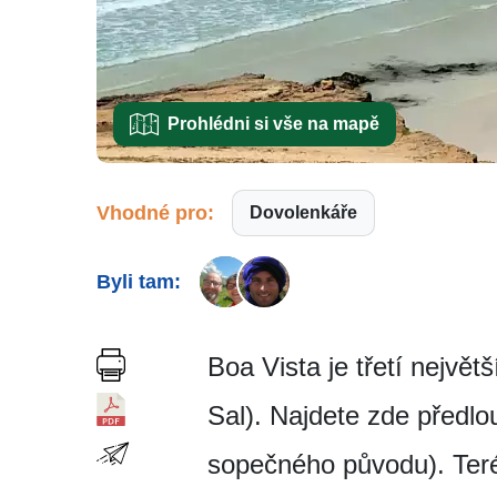
Prohlédni si vše na mapě
Vhodné pro:
Dovolenkáře
Byli tam:
Boa Vista je třetí nejvě
Sal). Najdete zde předlou
sopečného původu). Terén