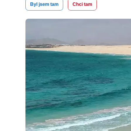
Byl jsem tam
Chci tam