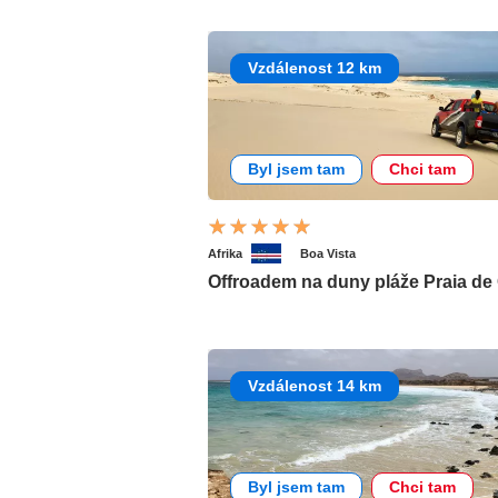
Vzdálenost 12 km
Byl jsem tam
Chci tam
Afrika
Boa Vista
Offroadem na duny pláže Praia de
Vzdálenost 14 km
Byl jsem tam
Chci tam