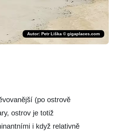
Autor: Petr Liška © gigaplaces.com
těvovanější (po ostrově
y, ostrov je totiž
nantními i když relativně