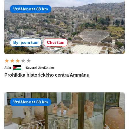
Vzdálenost 88 km
Byl jsem tam
Chci tam
Asie
Severní Jordánsko
Prohlídka historického centra Ammánu
Vzdálenost 88 km