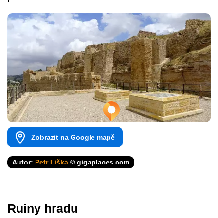
Zobrazit na Google mapě
Autor:
Petr Liška
© gigaplaces.com
Ruiny hradu