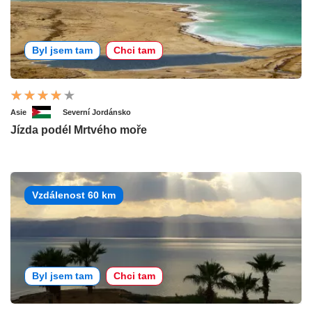
Byl jsem tam
Chci tam
Asie
Severní Jordánsko
Jízda podél Mrtvého moře
Vzdálenost 60 km
Byl jsem tam
Chci tam