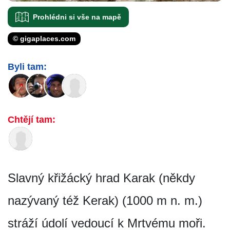
Prohlédni si vše na mapě
© gigaplaces.com
Byli tam:
Chtějí tam:
Slavný křižácký hrad Karak (někdy
nazývaný též Kerak) (1000 m n. m.)
stráží údolí vedoucí k Mrtvému moři.