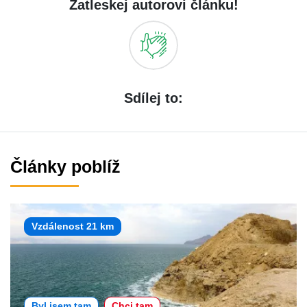
Zatleskej autorovi článku!
Sdílej to:
Články poblíž
Vzdálenost 21 km
Byl jsem tam
Chci tam