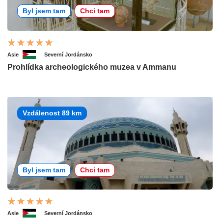
Byl jsem tam
Chci tam
Asie
Severní Jordánsko
Prohlídka archeologického muzea v Ammanu
Vzdálenost 89 km
Byl jsem tam
Chci tam
Asie
Severní Jordánsko