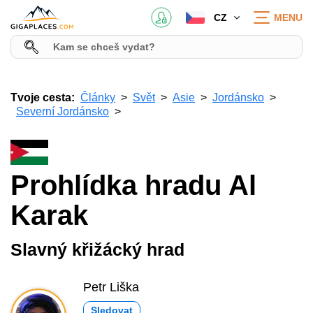
CZ
MENU
Tvoje cesta:
Články
Svět
Asie
Jordánsko
Severní Jordánsko
Prohlídka hradu Al
Karak
Slavný křižácký hrad
Petr Liška
Sledovat