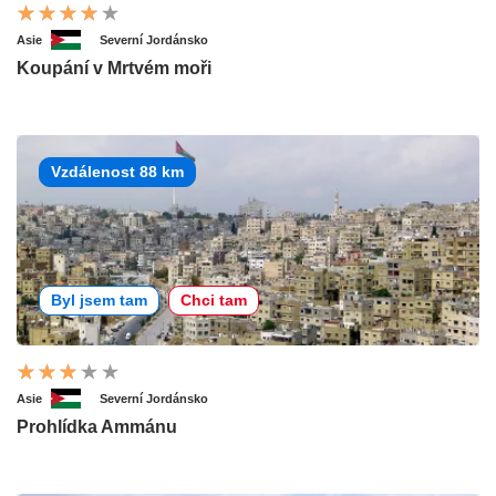
Asie
Severní Jordánsko
Koupání v Mrtvém moři
Vzdálenost 88 km
Byl jsem tam
Chci tam
Asie
Severní Jordánsko
Prohlídka Ammánu