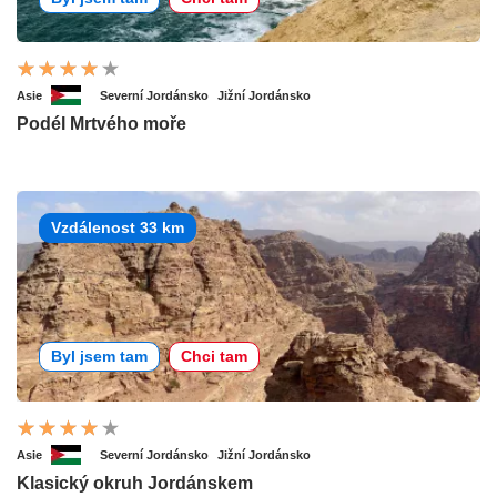
Asie
Severní Jordánsko
Jižní Jordánsko
Podél Mrtvého moře
Vzdálenost 33 km
Byl jsem tam
Chci tam
Asie
Severní Jordánsko
Jižní Jordánsko
Klasický okruh Jordánskem