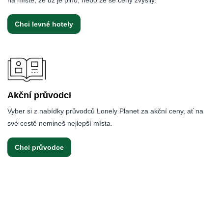
na místě, že už je plno, nebo že se ceny zvýšily.
Chci levné hotely
Akční průvodci
Vyber si z nabídky průvodců Lonely Planet za akční ceny, ať na
své cestě nemineš nejlepší místa.
Chci průvodce