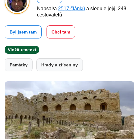
Napsal/a
2517 článků
a sleduje jej/ji 248
cestovatelů
Byl jsem tam
Chci tam
Vložit recenzi
Památky
Hrady a zříceniny