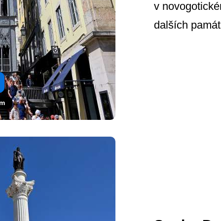
v novogotické
dalších památe
om