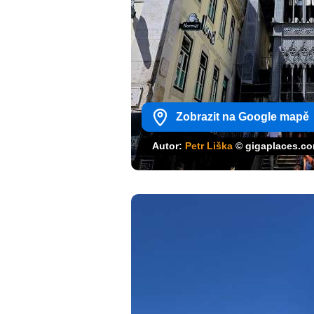
Zobrazit na Google mapě
Autor:
Petr Liška
© gigaplaces.c