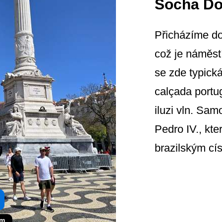
Socha Do
Přicházíme d
což je náměst
se zde typická
calçada portug
iluzi vln. Sa
Pedro IV., kte
brazilským cí
om