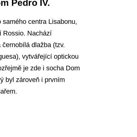
m Pedro IV.
o samého centra Lisabonu,
í Rossio. Nachází
 černobílá dlažba (tzv.
uesa), vytvářející optickou
mozřejmě je zde i socha Dom
rý byl zároveň i prvním
sařem.