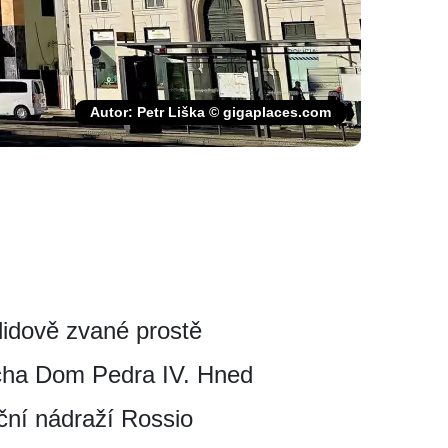
Autor: Petr Liška © gigaplaces.com
idově zvané prostě
socha Dom Pedra IV. Hned
iční nádraží Rossio