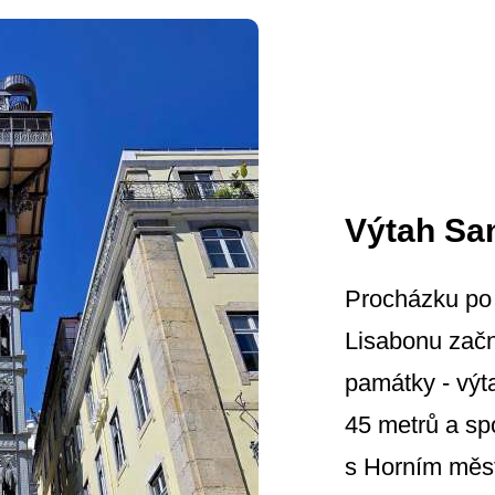
Výtah Sa
Procházku po 
Lisabonu zač
památky - výt
45 metrů a sp
s Horním měst