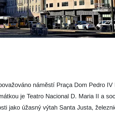
 považováno náměstí Praça Dom Pedro IV l
amátkou je Teatro Nacional D. Maria II a 
osti jako úžasný výtah Santa Justa, železn