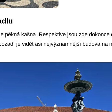
adlu
je pěkná kašna. Respektive jsou zde dokonce 
pozadí je vidět asi nejvýznamnější budova na n