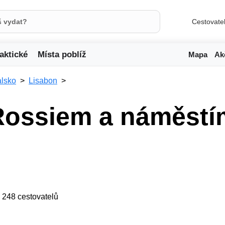
Cestovate
aktické
Místa poblíž
Mapa
Ak
alsko
Lisabon
Rossiem a náměstí
ji 248 cestovatelů