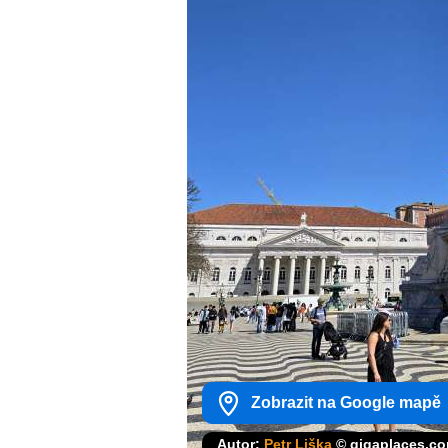
Zobrazit na Google mapě
Autor:
Petr Liška
© gigaplaces.c