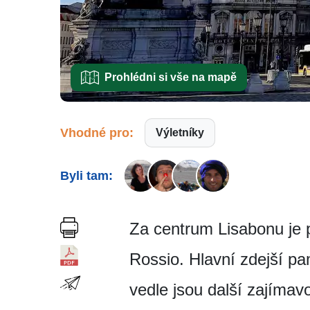
Prohlédni si vše na mapě
Vhodné pro:
Výletníky
Byli tam:
Za centrum Lisabonu je
Rossio. Hlavní zdejší p
vedle jsou další zajímav