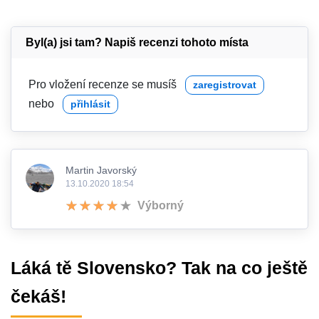
Byl(a) jsi tam? Napiš recenzi tohoto místa
Pro vložení recenze se musíš
zaregistrovat
nebo
přihlásit
Martin Javorský
13.10.2020 18:54
Výborný
Láká tě Slovensko? Tak na co ještě
čekáš!