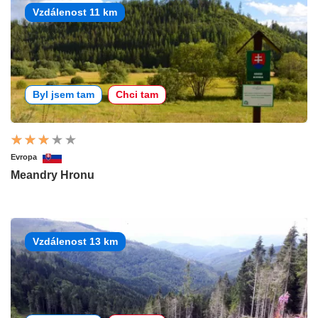
Vzdálenost 11 km
Byl jsem tam
Chci tam
Evropa
Meandry Hronu
Vzdálenost 13 km