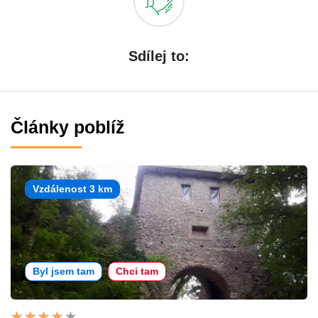
Sdílej to:
Články poblíž
Vzdálenost 3 km
Byl jsem tam
Chci tam