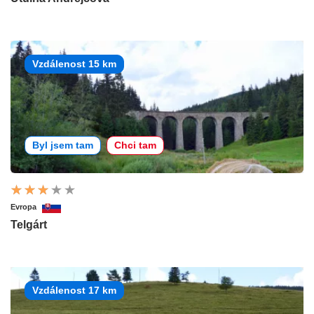
Vzdálenost 15 km
Byl jsem tam
Chci tam
Evropa
Telgárt
Vzdálenost 17 km