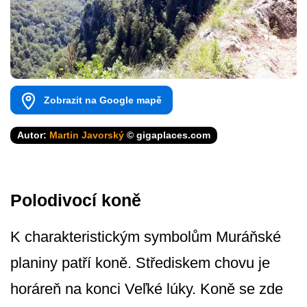
Zobrazit na Google mapě
Autor:
Martin Javorský
© gigaplaces.com
Polodivocí koně
K charakteristickým symbolům Muráňské
planiny patří koně. Střediskem chovu je
horáreň na konci Veľké lúky. Koně se zde