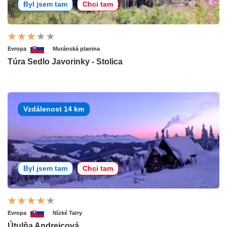
Byl jsem tam
Chci tam
Evropa
Muránská planina
Túra Sedlo Javorinky - Stolica
Vzdálenost 14 km
Byl jsem tam
Chci tam
Evropa
Nízké Tatry
Útulňa Andrejcová