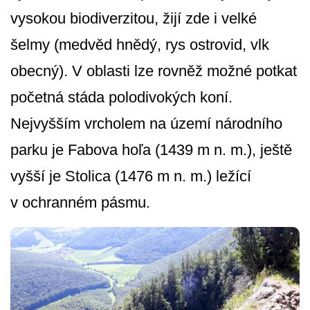
vysokou biodiverzitou, žijí zde i velké
šelmy (medvěd hnědý, rys ostrovid, vlk
obecný). V oblasti lze rovněž možné potkat
početná stáda polodivokých koní.
Nejvyšším vrcholem na území národního
parku je Fabova hoľa (1439 m n. m.), ještě
vyšší je Stolica (1476 m n. m.) ležící
v ochranném pásmu.