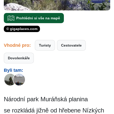
Prohlédni si vše na mapě
© gigaplaces.com
Vhodné pro:
Turisty
Cestovatele
Dovolenkáře
Byli tam:
Národní park Muráňská planina
se rozkládá jižně od hřebene Nízkých