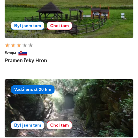
Byl jsem tam
Chci tam
Evropa
Pramen řeky Hron
Vzdálenost 20 km
Byl jsem tam
Chci tam