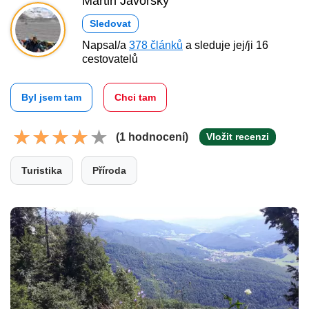
Martin Javorský
Sledovat
Napsal/a
378 článků
a sleduje jej/ji 16
cestovatelů
Byl jsem tam
Chci tam
(1 hodnocení)
Vložit recenzi
Turistika
Příroda