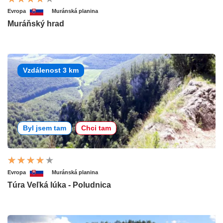
Evropa
Muránská planina
Muráňský hrad
Vzdálenost 3 km
Byl jsem tam
Chci tam
Evropa
Muránská planina
Túra Veľká lúka - Poludnica