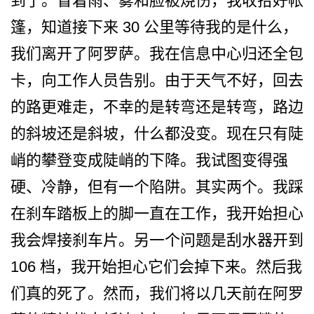
到了。冒着雨、雾­和脸被烧伤，我收拾好帐
篷，知道接下来 30 公里等待我的是什么，
我们离­开了阿罗萨。我在信息中心归还全包
卡，向工作人员告­别。由于天气不好，回去
的路更难走，不幸的是转弯还­是转弯，路边
的斜坡还是斜坡，什么都没变。现在只有­陡
峭的攀登变成陡峭的下降。我试图变得强
硬、冷静，­但有一个陷阱。其实两个。我踩
在刹车踏板上的脚一直­在工作，我开始担心
我会焊接刹车片。另一个问题是刮­水器开到
106 档，我开始担心它们会掉下来­。然后我
们真的死了。然而，我们将以几天前在阿罗