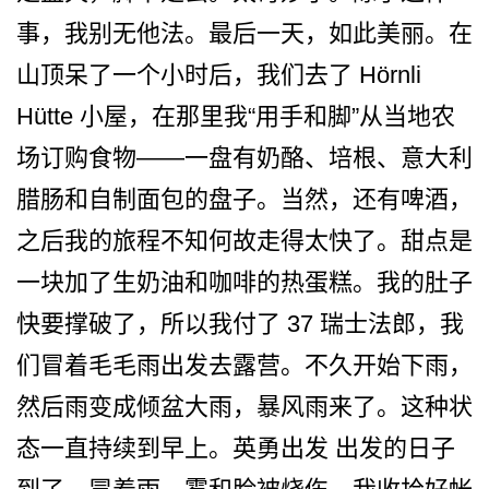
事­，我别无他法。最后一天，如此美丽。在
山顶呆了一个­小时后，我们去了 Hörnli
Hütte 小屋，在那里我“用手和脚”­从当地农
场订购食物——一盘有奶酪、培根、意大利
腊­肠和自制面包的盘子。当然，还有啤酒，
之后我的旅程­不知何故走得太快了。甜点是
一块加了生奶油和咖啡的­热蛋糕。我的肚子
快要撑破了，所以我付了 37 瑞士法郎，我
们冒着毛毛雨出­发去露营。不久开始下雨，
然后雨变成倾盆大雨，暴风­雨来了。这种状
态一直持续到早上。英勇出发 出发的日子