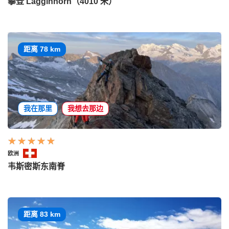
攀登 Lagginhorn（4010 米）
距离 78 km
我在那里
我想去那边
欧洲
韦斯密斯东南脊
距离 83 km