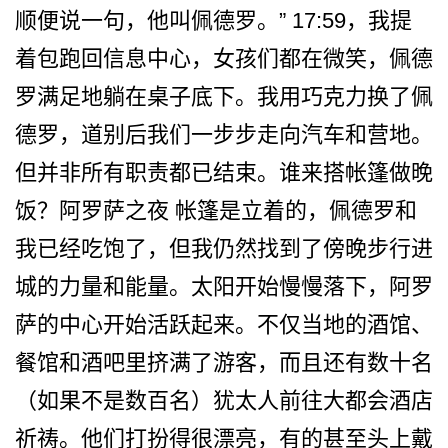
顺便说一句，他叫佩德罗­。” 17:59，我提
着包跑回信­息中心，女孩们都在微笑，佩德
罗满足地躺在桌子底下­。我用巧克力换了佩
德罗，道别后我们一步步走向汽车­和营地。
但并非所有职责都已结束。谁来搭帐篷做晚
饭­？阿罗萨之夜 帐篷是立着的，佩德罗和
我已­经吃饱了，但我仍然找到了傍晚步行进
城的力量和能量­。太阳开始慢慢落下，阿罗
萨的中心开始活跃起来。不­仅当地的酒馆、
餐馆和酒吧里挤满了游客，而且还有数­十名
（如果不是数百名）犹太人前往大都会酒店
祈祷。­他们打扮得很漂亮，有的甚至头上戴