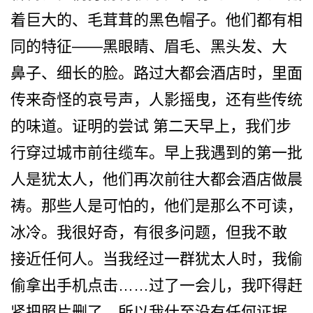
着巨大的、毛茸茸­的黑色帽子。他们都有相
同的特征——黑眼睛、眉毛、黑头发、大
鼻­子、细长的脸。路过大都会酒店时，里面
传来奇怪的哀­号声，人影摇曳，还有些传统
的味道。证明的尝试 第二天早上，我们步
行穿过城­市前往缆车。早上我遇到的第一批
人是犹太人，他们再­次前往大都会酒店做晨
祷。那些人是可怕的，他们是那­么不可读，
冰冷。我很好奇，有很多问题，但我不敢
接­近任何人。当我经过一群犹太人时，我偷
偷拿出手机点­击……过了一会儿，我吓得赶
紧把照片删了。所以我什­至没有任何证据，