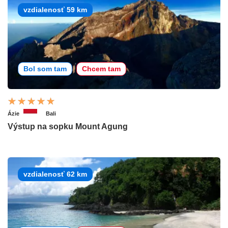
vzdialenosť 59 km
Bol som tam
Chcem tam
Ázie
Bali
Výstup na sopku Mount Agung
vzdialenosť 62 km