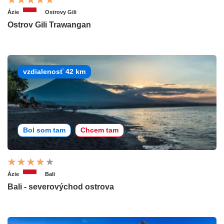
Ázie
Ostrovy Gili
Ostrov Gili Trawangan
vzdialenosť 42 km
Bol som tam
Chcem tam
Ázie
Bali
Bali - severovýchod ostrova