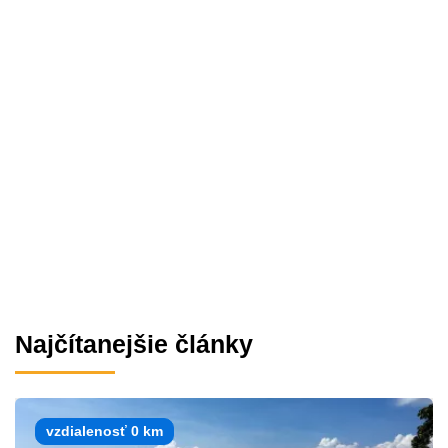
Najčítanejšie články
vzdialenosť 0 km