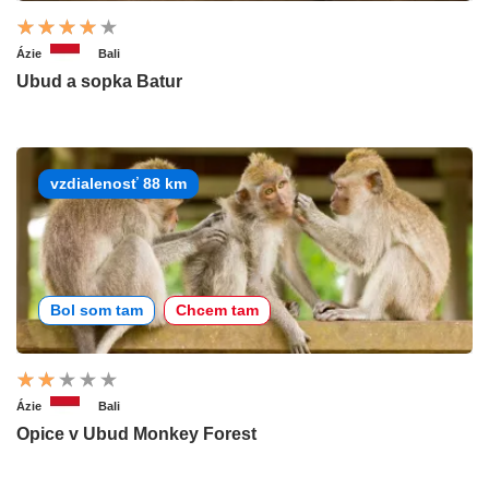
Ázie
Bali
Ubud a sopka Batur
vzdialenosť 88 km
Bol som tam
Chcem tam
Ázie
Bali
Opice v Ubud Monkey Forest