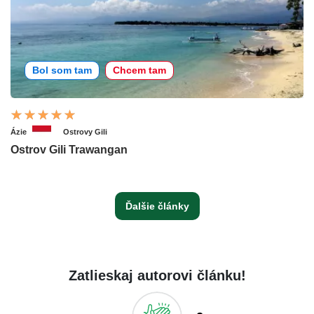
Bol som tam
Chcem tam
Ázie
Ostrovy Gili
Ostrov Gili Trawangan
Ďalšie články
Zatlieskaj autorovi článku!