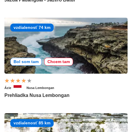
vzdialenosť 74 km
Bol som tam
Chcem tam
Ázie
Nusa Lembongan
Prehliadka Nusa Lembongan
vzdialenosť 85 km