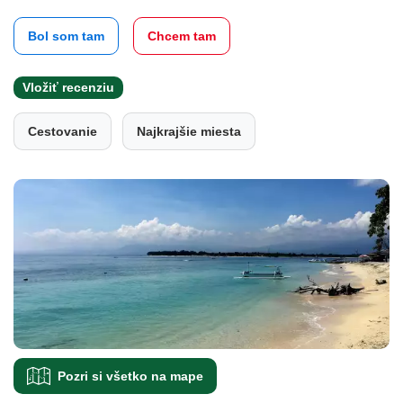
Bol som tam
Chcem tam
Vložiť recenziu
Cestovanie
Najkrajšie miesta
Pozri si všetko na mape