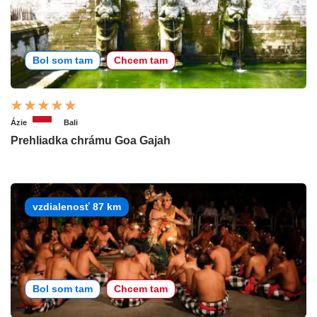
Bol som tam
Chcem tam
Ázie
Bali
Prehliadka chrámu Goa Gajah
vzdialenosť 87 km
Bol som tam
Chcem tam