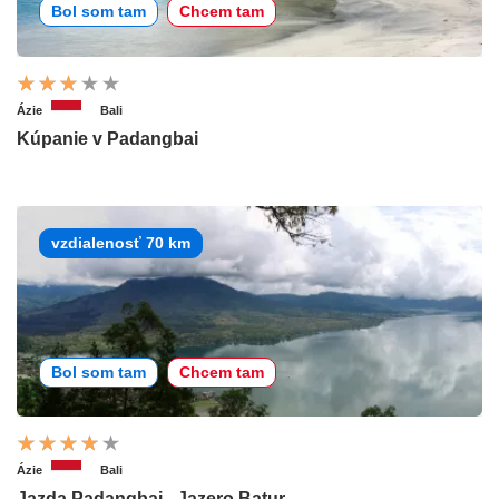
Bol som tam
Chcem tam
Ázie
Bali
Kúpanie v Padangbai
vzdialenosť 70 km
Bol som tam
Chcem tam
Ázie
Bali
Jazda Padangbai - Jazero Batur