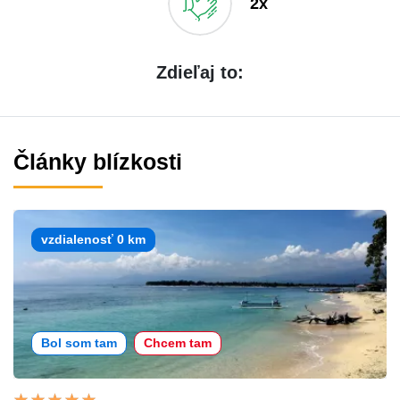
2x
Zdieľaj to:
Články blízkosti
vzdialenosť 0 km
Bol som tam
Chcem tam