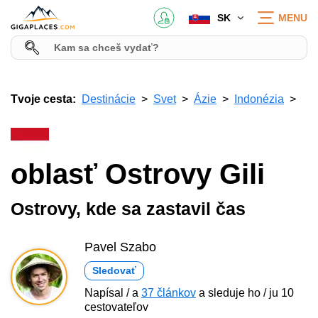
SK
MENU
Tvoje cesta:
Destinácie
Svet
Ázie
Indonézia
oblasť Ostrovy Gili
Ostrovy, kde sa zastavil čas
Pavel Szabo
Sledovať
Napísal / a
37 článkov
a sleduje ho / ju 10
cestovateľov