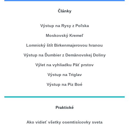
Články
Výstup na Rysy z Poľska
Moskovský Kremeľ
Lomnický štít Birkenmajerovou hranou
Výstup na Ďumbier z Demänovskej Doliny
Výlet na vyhliadku Päť prstov
Výstup na Triglav
Výstup na Piz Boé
Praktické
Ako vidieť všetky osemtisícovky sveta