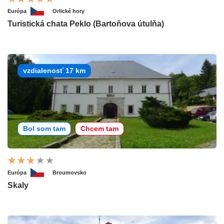
Európa
Orlické hory
Turistická chata Peklo (Bartoňova útulňa)
vzdialenosť 17 km
Bol som tam
Chcem tam
Európa
Broumovsko
Skaly