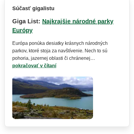
Súčasť gigalistu
Giga List:
Najkrajšie národné parky
Európy
Európa ponúka desiatky krásnych národných
parkov, ktoré stoja za navštívenie. Nech to sú
pohoria, jazernej oblasti či chránenej…
pokračovať v čítaní