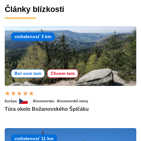
Články blízkosti
vzdialenosť 3 km
Bol som tam
Chcem tam
Európa
Broumovsko
Broumovské steny
Túra okolo Božanovského Špičáku
vzdialenosť 11 km