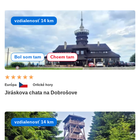
vzdialenosť 14 km
Bol som tam
Chcem tam
Európa
Orlické hory
Jiráskova chata na Dobrošove
vzdialenosť 14 km