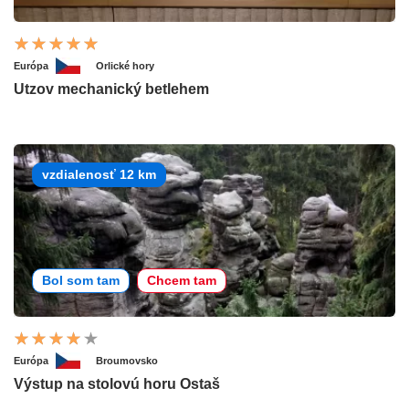
Európa
Orlické hory
Utzov mechanický betlehem
vzdialenosť 12 km
Bol som tam
Chcem tam
Európa
Broumovsko
Výstup na stolovú horu Ostaš