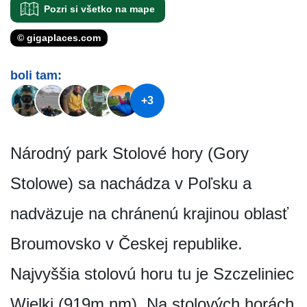
Pozri si všetko na mape
© gigaplaces.com
boli tam:
+3
Národný park Stolové hory (Gory
Stolowe) sa nachádza v Poľsku a
nadväzuje na chránenú krajinou oblasť
Broumovsko v Českej republike.
Najvyššia stolovú horu tu je Szczeliniec
Wielki (919m nm). Na stolových horách