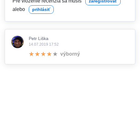
Pre vloženie recenzia sa musíš
zaregistrovať
alebo
prihlásiť
Petr Liška
14.07.2019 17:52
výborný