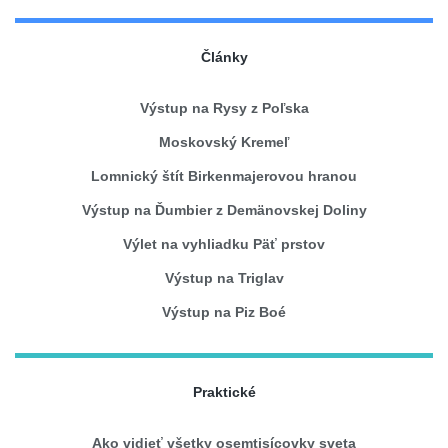
Články
Výstup na Rysy z Poľska
Moskovský Kremeľ
Lomnický štít Birkenmajerovou hranou
Výstup na Ďumbier z Demänovskej Doliny
Výlet na vyhliadku Päť prstov
Výstup na Triglav
Výstup na Piz Boé
Praktické
Ako vidieť všetky osemtisícovky sveta