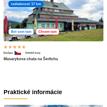
vzdialenosť 17 km
Bol som tam
Chcem tam
Európa
Orlické hory
Masarykova chata na Šerlichu
Praktické informácie