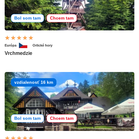
Bol som tam
Chcem tam
Európa
Orlické hory
Vrchmedzie
vzdialenosť 16 km
Bol som tam
Chcem tam