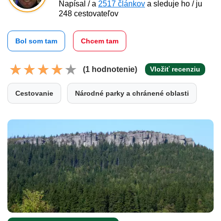
Napísal / a
2517 článkov
a sleduje ho / ju
248 cestovateľov
Bol som tam
Chcem tam
(1 hodnotenie)
Vložiť recenziu
Cestovanie
Národné parky a chránené oblasti