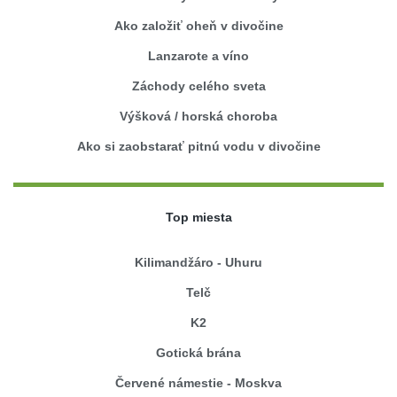
Ako založiť oheň v divočine
Lanzarote a víno
Záchody celého sveta
Výšková / horská choroba
Ako si zaobstarať pitnú vodu v divočine
Top miesta
Kilimandžáro - Uhuru
Telč
K2
Gotická brána
Červené námestie - Moskva