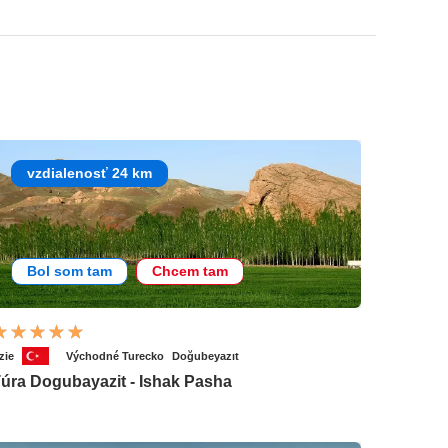
vzdialenosť 24 km
Bol som tam
Chcem tam
zie
Východné Turecko
Doğubeyazıt
úra Dogubayazit - Ishak Pasha