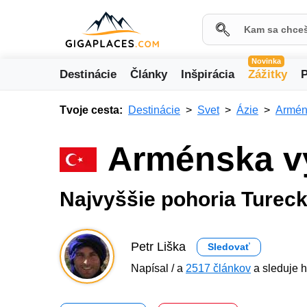
Novinka
Destinácie
Články
Inšpirácia
Zážitky
P
Tvoje cesta:
Destinácie
Svet
Ázie
Armén
Arménska v
Najvyššie pohoria Turec
Petr Liška
Sledovať
Napísal / a
2517 článkov
a sleduje h