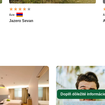
Ázie
Á
Jazero Sevan
A
Doplň dôležité informácie 