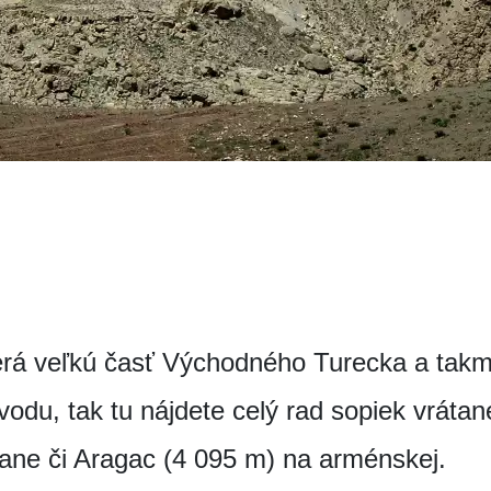
rá veľkú časť Východného Turecka a takm
odu, tak tu nájdete celý rad sopiek vrátan
rane či Aragac (4 095 m) na arménskej.