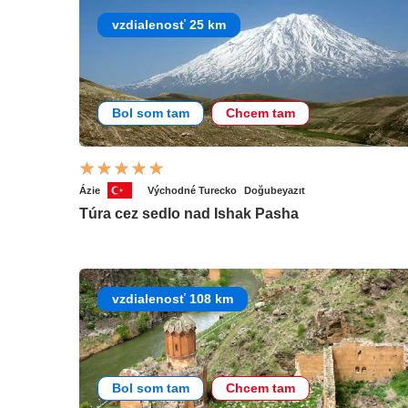
vzdialenosť 25 km
Bol som tam
Chcem tam
Ázie
Východné Turecko
Doğubeyazıt
Túra cez sedlo nad Ishak Pasha
vzdialenosť 108 km
Bol som tam
Chcem tam