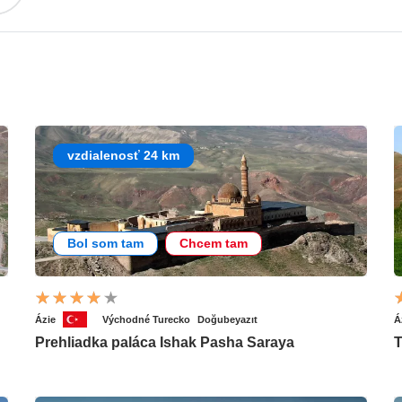
vzdialenosť 24 km
Bol som tam
Chcem tam
Ázie
Východné Turecko
Doğubeyazıt
Á
Prehliadka paláca Ishak Pasha Saraya
T