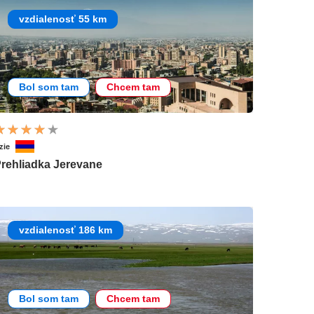
vzdialenosť 55 km
Bol som tam
Chcem tam
zie
rehliadka Jerevane
vzdialenosť 186 km
Bol som tam
Chcem tam