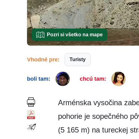
Pozri si všetko na mape
Vhodné pre:
Turisty
boli tam:
chcú tam:
Arménska vysočina zabe
pohorie je sopečného pôv
(5 165 m) na tureckej st