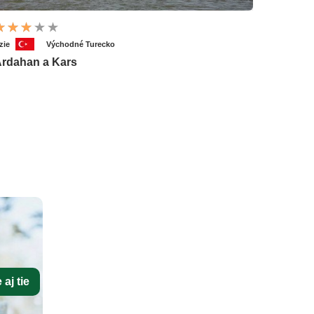
zie
Východné Turecko
rdahan a Kars
aj tie