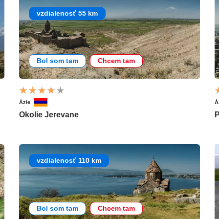
vzdialenosť 55 km
Bol som tam
Chcem tam
Ázie
Á
Okolie Jerevane
P
vzdialenosť 110 km
Bol som tam
Chcem tam