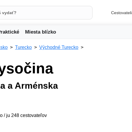
Cestovatel
raktické
Miesta blízko
sko
Turecko
Východné Turecko
ysočina
ka a Arménska
o / ju 248 cestovateľov