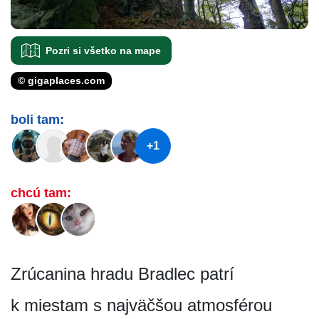
Pozri si všetko na mape
© gigaplaces.com
boli tam:
+1
chcú tam:
Zrúcanina hradu Bradlec patrí
k miestam s najväčšou atmosférou