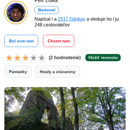
Petr Liška
Sledovať
Napísal / a
2517 článkov
a sleduje ho / ju
248 cestovateľov
Bol som tam
Chcem tam
(2 hodnotenie)
Vložiť recenziu
Pamiatky
Hrady a zrúcaniny