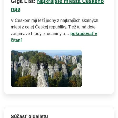
Giga List:
Najkrajšie miesta Českého
raja
V Českom raji leží jedny z najkrajších skalných
miest z celej Českej republiky. Tiež tu nájdete
zaujímavé hrady, zrúcaniny a…
pokračovať v
čítaní
Súčasť gigalistu