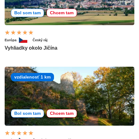
Bol som tam
Chcem tam
Európa
Český ráj
Vyhliadky okolo Jičína
vzdialenosť 1 km
Bol som tam
Chcem tam