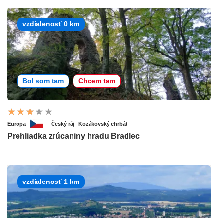
vzdialenosť 0 km
Bol som tam
Chcem tam
Európa
Český ráj
Kozákovský chrbát
Prehliadka zrúcaniny hradu Bradlec
vzdialenosť 1 km