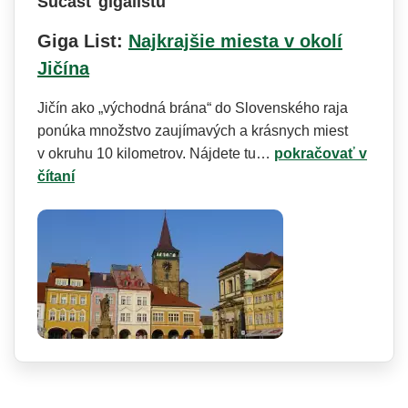
Súčasť gigalistu
Giga List:
Najkrajšie miesta v okolí
Jičína
Jičín ako „východná brána“ do Slovenského raja
ponúka množstvo zaujímavých a krásnych miest
v okruhu 10 kilometrov. Nájdete tu…
pokračovať v
čítaní