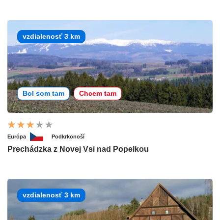
vzdialenosť 3 km
Bol som tam
Chcem tam
Európa
Podkrkonoší
Prechádzka z Novej Vsi nad Popelkou
vzdialenosť 3 km