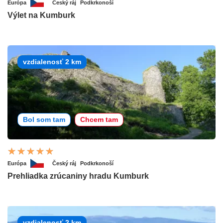
Európa
Český ráj
Podkrkonoší
Výlet na Kumburk
vzdialenosť 2 km
Bol som tam
Chcem tam
Európa
Český ráj
Podkrkonoší
Prehliadka zrúcaniny hradu Kumburk
vzdialenosť 2 km