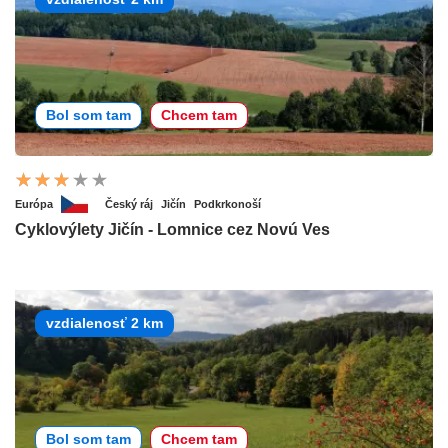
Bol som tam
Chcem tam
Európa
Český ráj
Jičín
Podkrkonoší
Cyklovýlety Jičín - Lomnice cez Novú Ves
vzdialenosť 2 km
Bol som tam
Chcem tam