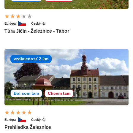
Európa
Český ráj
Túra Jičín - Železnice - Tábor
vzdialenosť 2 km
Bol som tam
Chcem tam
Európa
Český ráj
Prehliadka Železnice