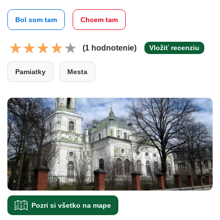
Bol som tam
Chcem tam
(1 hodnotenie)
Vložiť recenziu
Pamiatky
Mesta
Pozri si všetko na mape