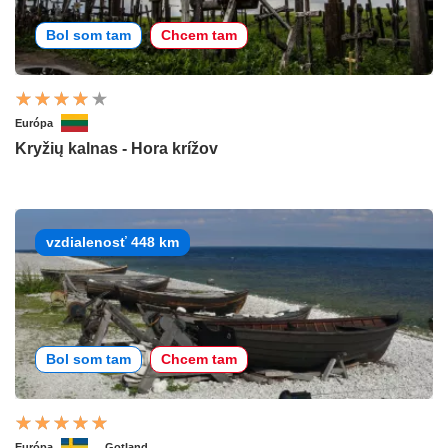
Bol som tam
Chcem tam
Európa
Kryžių kalnas - Hora krížov
vzdialenosť 448 km
Bol som tam
Chcem tam
Európa
Gotland