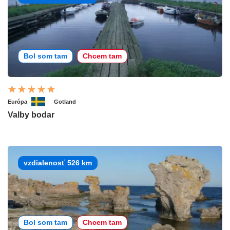
Bol som tam
Chcem tam
Európa
Gotland
Valby bodar
vzdialenosť 526 km
Bol som tam
Chcem tam