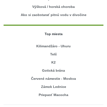
Výšková / horská choroba
Ako si zaobstarať pitnú vodu v divočine
Top miesta
Kilimandžáro - Uhuru
Telč
K2
Gotická brána
Červené námestie - Moskva
Zámok Lednice
Priepasť Macocha