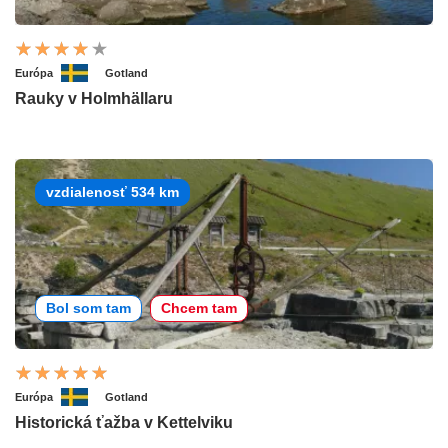
Európa
Gotland
Rauky v Holmhällaru
vzdialenosť 534 km
Bol som tam
Chcem tam
Európa
Gotland
Historická ťažba v Kettelviku