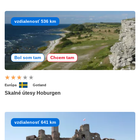
vzdialenosť 536 km
Bol som tam
Chcem tam
Európa
Gotland
Skalné útesy Hoburgen
vzdialenosť 641 km