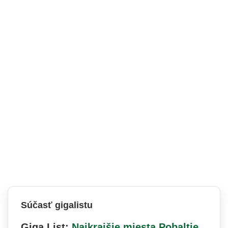
Súčasť gigalistu
Giga List:
Najkrajšie miesta Pobaltie