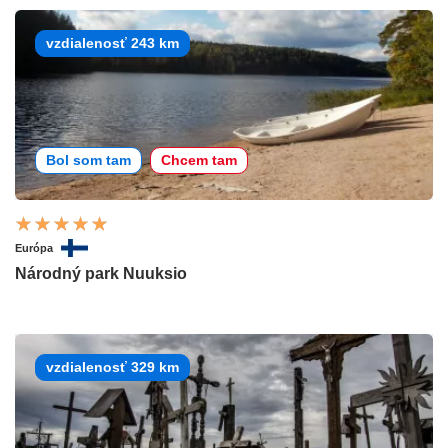
vzdialenosť 243 km
Bol som tam
Chcem tam
Európa
Národný park Nuuksio
vzdialenosť 329 km