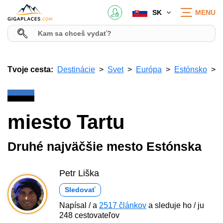
SK
MENU
Tvoje cesta:
Destinácie
Svet
Európa
Estónsko
miesto Tartu
Druhé najväčšie mesto Estónska
Petr Liška
Sledovať
Napísal / a
2517 článkov
a sleduje ho / ju
248 cestovateľov