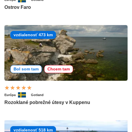
Ostrov Faro
vzdialenosť 473 km
Bol som tam
Chcem tam
Európa
Gotland
Rozoklané pobrežné útesy v Kuppenu
vzdialenosť 518 km