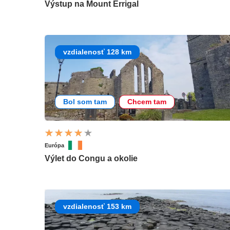
Výstup na Mount Errigal
vzdialenosť 128 km
Bol som tam
Chcem tam
Európa
Výlet do Congu a okolie
vzdialenosť 153 km