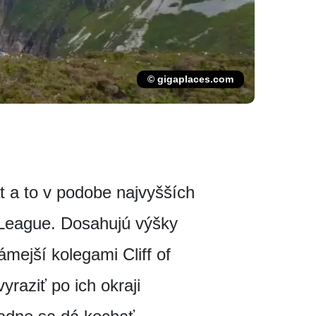
© gigaplaces.com
t a to v podobe najvyšších
 League. Dosahujú výšky
ámejší kolegami Cliff of
raziť po ich okraji