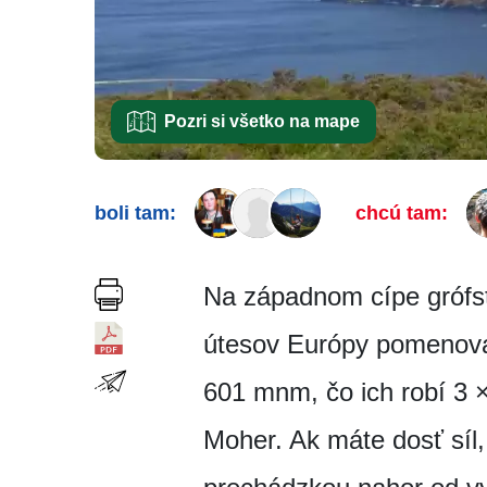
Pozri si všetko na mape
boli tam:
chcú tam:
Na západnom cípe grófst
útesov Európy pomenova
601 mnm, čo ich robí 3 × 
Moher. Ak máte dosť síl,