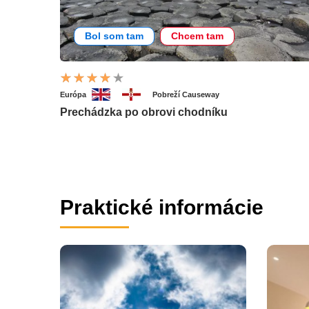
Bol som tam
Chcem tam
Európa
Pobreží Causeway
Prechádzka po obrovi chodníku
Praktické informácie