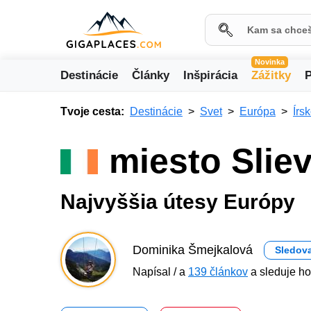
Novinka
Destinácie
Články
Inšpirácia
Zážitky
P
Tvoje cesta:
Destinácie
Svet
Európa
Írs
miesto Slie
Najvyššia útesy Európy
Dominika Šmejkalová
Sledov
Napísal / a
139 článkov
a sleduje ho