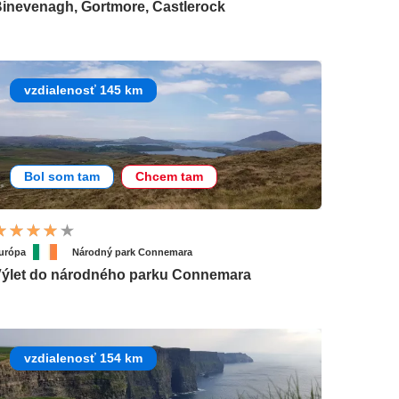
inevenagh, Gortmore, Castlerock
vzdialenosť 145 km
Bol som tam
Chcem tam
urópa
Národný park Connemara
ýlet do národného parku Connemara
vzdialenosť 154 km