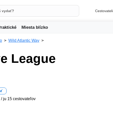
Cestovatel
raktické
Miesta blízko
ko
Wild Atlantic Way
ve League
ať
 / ju 15 cestovateľov