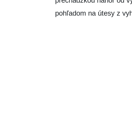
prechádzkou nahor od vy
pohľadom na útesy z vyh