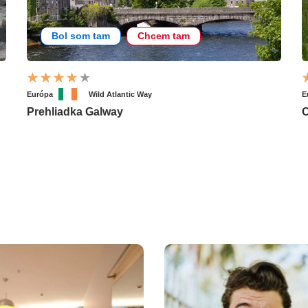
Bol som tam
Chcem tam
Európa
Wild Atlantic Way
E
Prehliadka Galway
C