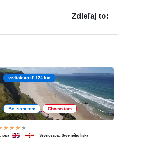
Zdieľaj to:
vzdialenosť 124 km
Bol som tam
Chcem tam
urópa
Severozápad Severného Írska