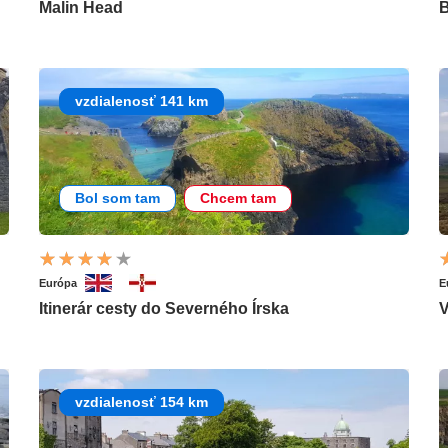
Malin Head
B
vzdialenosť 141 km
Bol som tam
Chcem tam
Európa
E
Itinerár cesty do Severného Írska
V
vzdialenosť 154 km