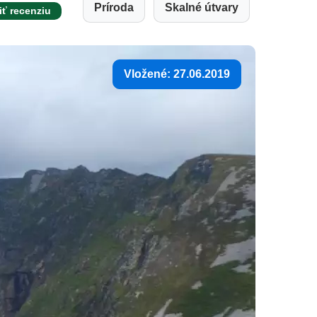
Príroda
Skalné útvary
iť recenziu
Vložené: 27.06.2019