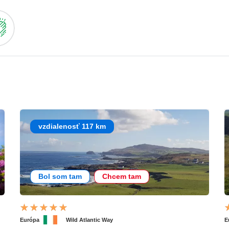
vzdialenosť 117 km
Bol som tam
Chcem tam
Európa
Wild Atlantic Way
E