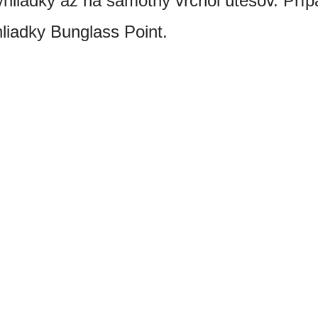
hliadky až na samotný vrchol útesov. Prí
liadky Bunglass Point.