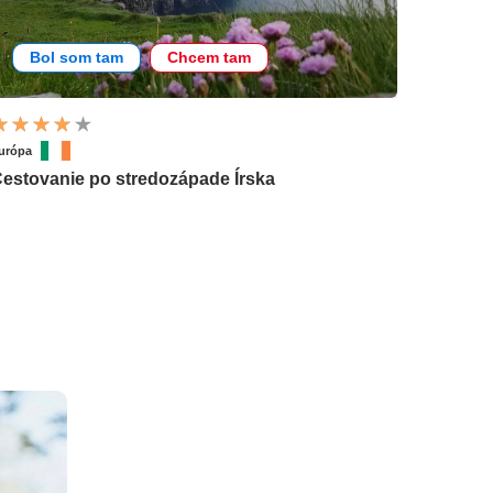
Bol som tam
Chcem tam
urópa
estovanie po stredozápade Írska