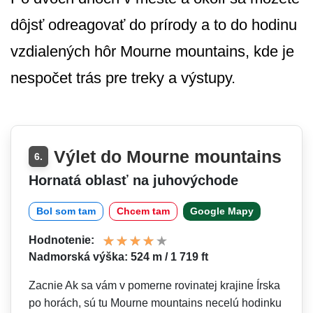
dôjsť odreagovať do prírody a to do hodinu
vzdialených hôr Mourne mountains, kde je
nespočet trás pre treky a výstupy.
Výlet do Mourne mountains
6.
Hornatá oblasť na juhovýchode
Bol som tam
Chcem tam
Google Mapy
Hodnotenie:
Nadmorská výška: 524 m / 1 719 ft
Zacnie Ak sa vám v pomerne rovinatej krajine Írska
po horách, sú tu Mourne mountains necelú hodinku