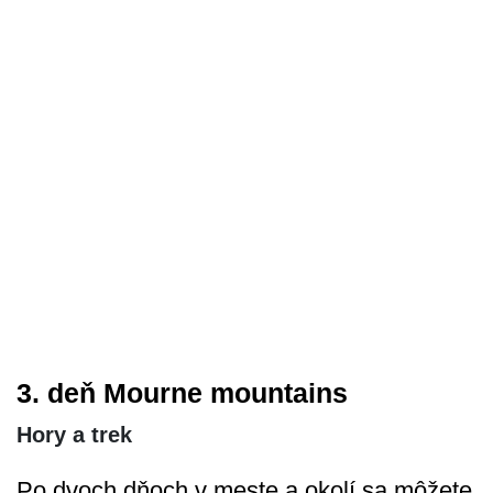
3. deň Mourne mountains
Hory a trek
Po dvoch dňoch v meste a okolí sa môžete