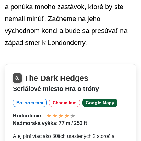
a ponúka mnoho zastávok, ktoré by ste
nemali minúť. Začneme na jeho
východnom konci a bude sa presúvať na
západ smer k Londonderry.
The Dark Hedges
8.
Seriálové miesto Hra o tróny
Bol som tam
Chcem tam
Google Mapy
Hodnotenie:
Nadmorská výška: 77 m / 253 ft
Alej plní viac ako 30tich urastených 2 storočia