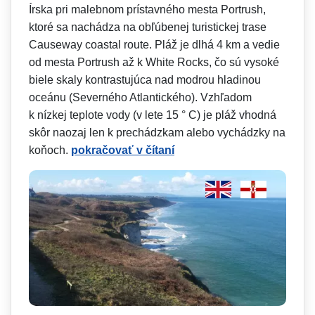
Írska pri malebnom prístavného mesta Portrush,
ktoré sa nachádza na obľúbenej turistickej trase
Causeway coastal route. Pláž je dlhá 4 km a vedie
od mesta Portrush až k White Rocks, čo sú vysoké
biele skaly kontrastujúca nad modrou hladinou
oceánu (Severného Atlantického). Vzhľadom
k nízkej teplote vody (v lete 15 ° C) je pláž vhodná
skôr naozaj len k prechádzkam alebo vychádzky na
koňoch.
pokračovať v čítaní