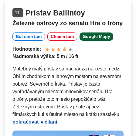
Prístav Ballintoy
11.
Železné ostrovy zo seriálu Hra o tróny
Bol som tam
Chcem tam
Google Mapy
Hodnotenie:
Nadmorská výška: 5 m / 16 ft
Malebný malý prístav sa nachádza na ceste medzi
Obřím chodníkom a lanovým mostom na severnom
pobreží Severného Írska. Prístav je často
vyhľadávaným miestom milovníkov seriálu Hra
o tróny, pretože toto miesto prepožičalo tvár
Železným ostrovom. Prístav je ale aj bez
filmárskych kulís útulné miesto na krátku zastávku.
pokračovať v čítaní