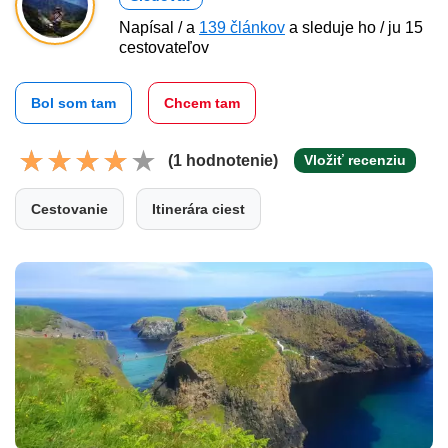
Napísal / a
139 článkov
a sleduje ho / ju 15
cestovateľov
Bol som tam
Chcem tam
(1 hodnotenie)
Vložiť recenziu
Cestovanie
Itinerára ciest