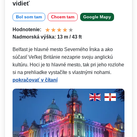
vidieť
Bol som tam
Chcem tam
Google Mapy
Hodnotenie:
Nadmorská výška: 13 m / 43 ft
Belfast je hlavné mesto Severného Írska a ako
súčasť Veľkej Británie nezaprie svoju anglickú
kultúru. Hoci je to hlavné mesto, tak pri jeho rozlohe
si na prehliadke vystačíte s vlastnými nohami.
pokračovať v čítaní