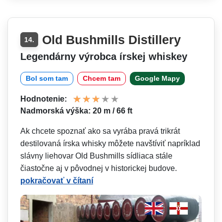
Old Bushmills Distillery
14.
Legendárny výrobca írskej whiskey
Bol som tam
Chcem tam
Google Mapy
Hodnotenie:
Nadmorská výška: 20 m / 66 ft
Ak chcete spoznať ako sa vyrába pravá trikrát
destilovaná írska whisky môžete navštíviť napríklad
slávny liehovar Old Bushmills sídliaca stále
čiastočne aj v pôvodnej v historickej budove.
pokračovať v čítaní