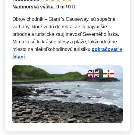
Nadmorská výška: 0 m / 0 ft
Obrov chodník – Giant 's Causeway, sú sopečné
varhany, ktoré vedú do mora. Je to najväčšie
prírodné a turistická zaujímavosť Severného Írska.
Mimo to sú tu krásne útesy a pláže, takže ideálne
miesto na niekoľkohodinovú turistiku
pokračovať v
čítaní