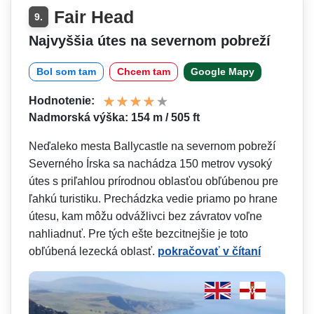
Fair Head
9.
Najvyššia útes na severnom pobreží
Bol som tam
Chcem tam
Google Mapy
Hodnotenie:
Nadmorská výška: 154 m / 505 ft
Neďaleko mesta Ballycastle na severnom pobreží
Severného Írska sa nachádza 150 metrov vysoký
útes s priľahlou prírodnou oblasťou obľúbenou pre
ľahkú turistiku. Prechádzka vedie priamo po hrane
útesu, kam môžu odvážlivci bez závratov voľne
nahliadnuť. Pre tých ešte bezcitnejšie je toto
obľúbená lezecká oblasť.
pokračovať v čítaní