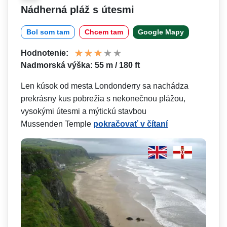
Nádherná pláž s útesmi
Bol som tam
Chcem tam
Google Mapy
Hodnotenie:
Nadmorská výška: 55 m / 180 ft
Len kúsok od mesta Londonderry sa nachádza
prekrásny kus pobrežia s nekonečnou plážou,
vysokými útesmi a mýtickú stavbou
Mussenden Temple
pokračovať v čítaní