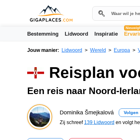
Nieuwig
Bestemming
Lidwoord
Inspiratie
Ervar
Jouw manier:
Lidwoord
Wereld
Europa
Reisplan vo
Een reis naar Noord-Ierl
Dominika Šmejkalová
Volgen
Zij schreef
139 Lidwoord
en volgt h