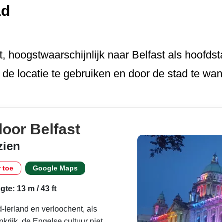
ad
 hoogstwaarschij­nlijk naar Belfast als hoofdst
 de locatie te gebruiken en door de stad te wa
oor Belfast
zien
r toe
Google Maps
te: 13 m / 43 ft
-Ierland en verloochent, als
rijk, de Engelse cultuur niet.