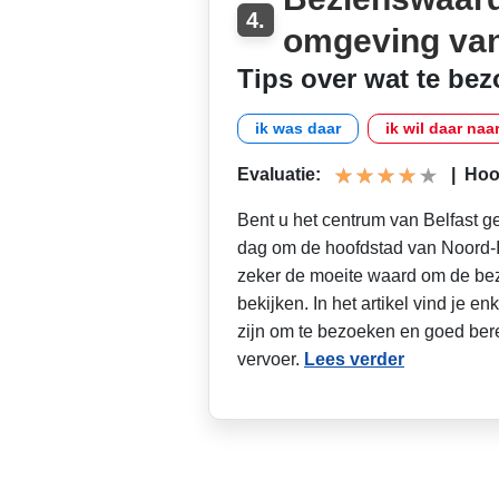
4.
omgeving van
Tips over wat te be
ik was daar
ik wil daar naa
Evaluatie:
|
Hoog
Bent u het centrum van Belfast g
dag om de hoofdstad van Noord-I
zeker de moeite waard om de bez
bekijken. In het artikel vind je e
zijn om te bezoeken en goed ber
vervoer.
Lees verder