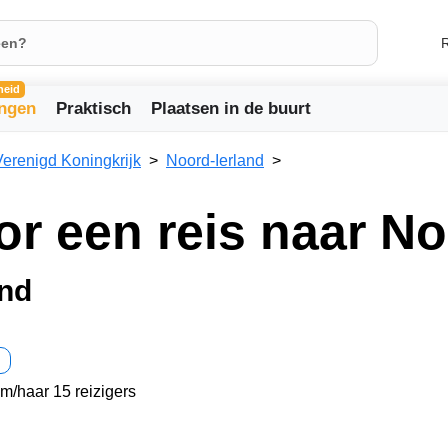
R
heid
ingen
Praktisch
Plaatsen in de buurt
Verenigd Koningkrijk
Noord-Ierland
or een reis naar No
and
em/haar 15 reizigers