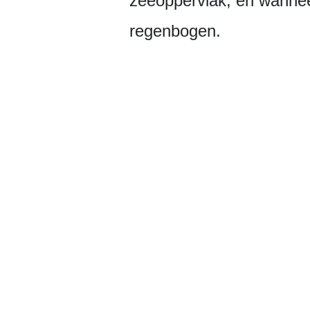
zeeoppervlak, en wannee
regenbogen.