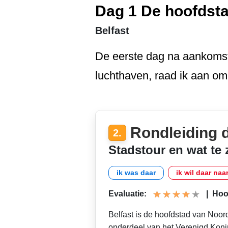
Dag 1 De hoofdst
Belfast
De eerste dag na aankomst,
luchthaven, raad ik aan om
Rondleiding d
2.
Stadstour en wat te 
ik was daar
ik wil daar naa
Evaluatie:
|
Hoog
Belfast is de hoofdstad van Noord
onderdeel van het Verenigd Konink