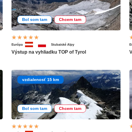
Bol som tam
Chcem tam
Európa
Stubaiské Alpy
E
Výstup na vyhliadku TOP of Tyrol
V
vzdialenosť 15 km
Bol som tam
Chcem tam