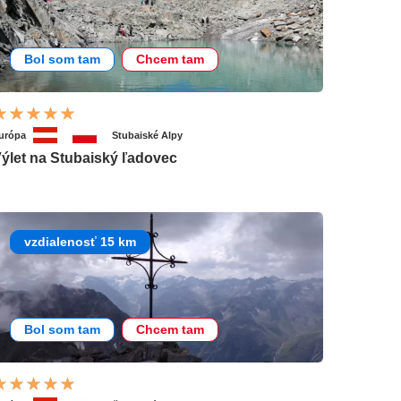
Bol som tam
Chcem tam
urópa
Stubaiské Alpy
ýlet na Stubaiský ľadovec
vzdialenosť 15 km
Bol som tam
Chcem tam