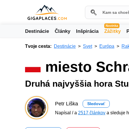
Novinka
Destinácie
Články
Inšpirácia
Zážitky
P
Tvoje cesta:
Destinácie
Svet
Európa
Ra
miesto Sch
Druhá najvyššia hora St
Petr Liška
Sledovať
Napísal / a
2517 článkov
a sleduje h