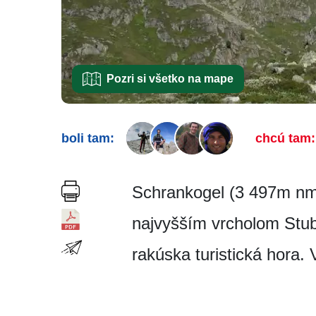
Pozri si všetko na mape
boli tam:
chcú tam:
Schrankogel (3 497m nm)
najvyšším vrcholom Stuba
rakúska turistická hora.