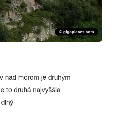
© gigaplaces.com
rov nad morom je druhým
e to druhá najvyššia
 dlhý