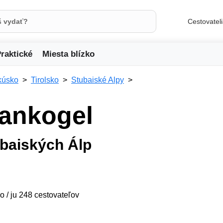
Cestovatel
raktické
Miesta blízko
kúsko
Tirolsko
Stubaiské Alpy
rankogel
ubaiských Álp
o / ju 248 cestovateľov