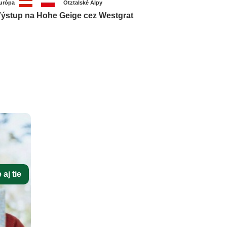
urópa
Ötztalské Alpy
ýstup na Hohe Geige cez Westgrat
aj tie