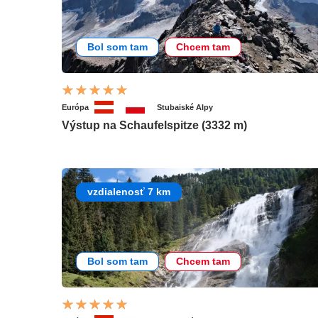
Bol som tam
Chcem tam
Európa
Stubaiské Alpy
Výstup na Schaufelspitze (3332 m)
vzdialenosť 7 km
Bol som tam
Chcem tam