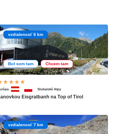
vzdialenosť 6 km
Bol som tam
Chcem tam
urópa
Stubaiské Alpy
anovkou Eisgratbanh na Top of Tirol
vzdialenosť 7 km