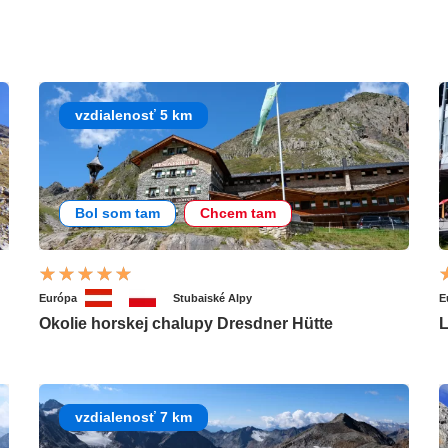
vzdialenosť 5 km
Bol som tam
Chcem tam
Európa
Stubaiské Alpy
E
Okolie horskej chalupy Dresdner Hütte
L
vzdialenosť 7 km