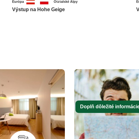
Európa
Ötztalské Alpy
E
Výstup na Hohe Geige
V
Doplň dôležité informácie 