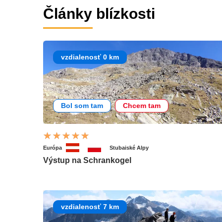
Články blízkosti
vzdialenosť 0 km
Bol som tam
Chcem tam
Európa
Stubaiské Alpy
Výstup na Schrankogel
vzdialenosť 7 km