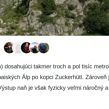
 dosahujúci takmer troch a pol tisíc met
iských Álp po kopci Zuckerhütl. Zároveň j
 Výstup naň je však fyzicky veľmi náročný a