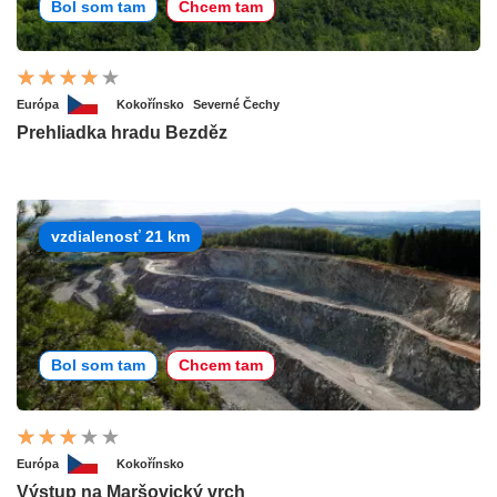
Bol som tam
Chcem tam
Európa
Kokořínsko
Severné Čechy
Prehliadka hradu Bezděz
vzdialenosť 21 km
Bol som tam
Chcem tam
Európa
Kokořínsko
Výstup na Maršovický vrch