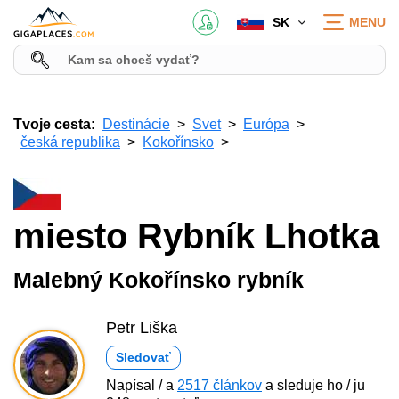
SK
MENU
Tvoje cesta:
Destinácie
Svet
Európa
česká republika
Kokořínsko
miesto Rybník Lhotka
Malebný Kokořínsko rybník
Petr Liška
Sledovať
Napísal / a
2517 článkov
a sleduje ho / ju