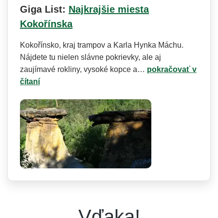
Giga List:
Najkrajšie miesta
Kokořínska
Kokořínsko, kraj trampov a Karla Hynka Máchu.
Nájdete tu nielen slávne pokrievky, ale aj
zaujímavé rokliny, vysoké kopce a…
pokračovať v
čítaní
Vďaka!