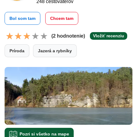
248 cestovateľov
Bol som tam
Chcem tam
(2 hodnotenie)
Vložiť recenziu
Príroda
Jazerá a rybníky
Pozri si všetko na mape