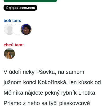
© gigaplaces.com
boli tam:
chcú tam:
V údolí rieky Pšovka, na samom
južnom konci Kokořínská, len kúsok od
Mělníka nájdete pekný rybník Lhotka.
Priamo z neho sa týči pieskovcové