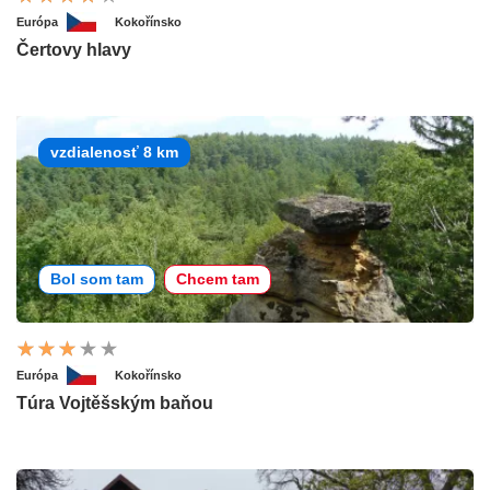
Európa
Kokořínsko
Čertovy hlavy
vzdialenosť 8 km
Bol som tam
Chcem tam
Európa
Kokořínsko
Túra Vojtěšským baňou