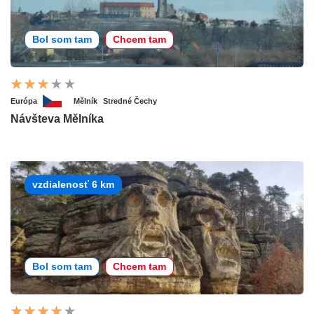
Bol som tam
Chcem tam
Európa
Mělník
Stredné Čechy
Návšteva Mělníka
vzdialenosť 6 km
Bol som tam
Chcem tam