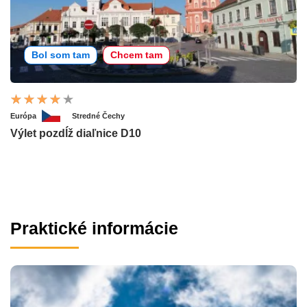
Bol som tam
Chcem tam
Európa
Stredné Čechy
Výlet pozdĺž diaľnice D10
Praktické informácie