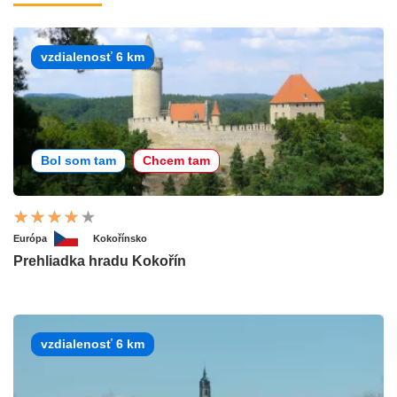
vzdialenosť 6 km
Bol som tam
Chcem tam
Európa
Kokořínsko
Prehliadka hradu Kokořín
vzdialenosť 6 km