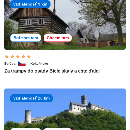
vzdialenosť 9 km
Bol som tam
Chcem tam
Európa
Kokořínsko
Za trampy do osady Biele skaly a ešte ďalej
vzdialenosť 20 km