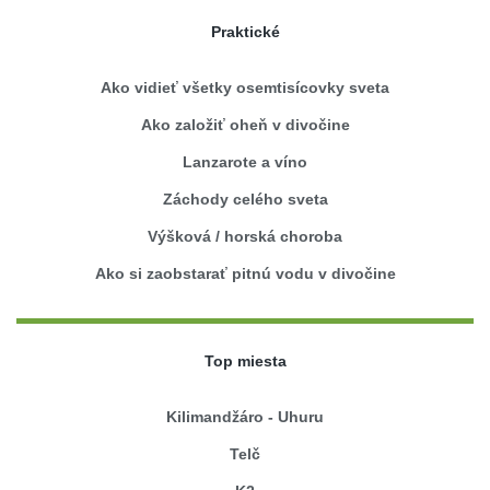
Praktické
Ako vidieť všetky osemtisícovky sveta
Ako založiť oheň v divočine
Lanzarote a víno
Záchody celého sveta
Výšková / horská choroba
Ako si zaobstarať pitnú vodu v divočine
Top miesta
Kilimandžáro - Uhuru
Telč