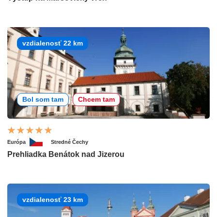
vzdialenosť 22 km
Bol som tam
Chcem tam
Európa
Stredné Čechy
Prehliadka Benátok nad Jizerou
vzdialenosť 23 km